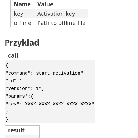
Name
Value
key
Activation key
offline
Path to offline file
Przykład
call
{
"command":"start_activation"
"id":1,
"version":"1",
"params":{
"key":"XXXX-XXXX-XXXX-XXXX-XXXX"
}
}
result