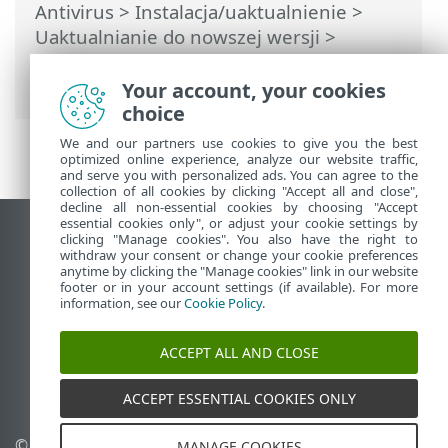
Antivirus
>
Instalacja/uaktualnienie
>
Uaktualnianie do nowszej wersji
>
Automatyczne uaktualnianie starszej
wersji produktu
Your account, your cookies
choice
We and our partners use cookies to give you the best
optimized online experience, analyze our website traffic,
and serve you with personalized ads. You can agree to the
collection of all cookies by clicking "Accept all and close",
decline all non-essential cookies by choosing "Accept
essential cookies only", or adjust your cookie settings by
Wyświetl witrynę internetową dla
clicking "Manage cookies". You also have the right to
withdraw your consent or change your cookie preferences
komputerów
anytime by clicking the "Manage cookies" link in our website
footer or in your account settings (if available). For more
End of Life
information, see our
Cookie Policy
.
Baza wiedzy ESET
Forum ESET
ACCEPT ALL AND CLOSE
ESET Status Portal
Pomoc regionalna
ACCEPT ESSENTIAL COOKIES ONLY
© 1992 - 2026 ESET, spol. s
Zarządzaj plikami cookie
MANAGE COOKIES