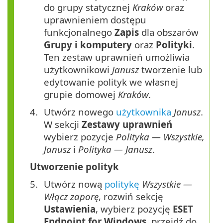
do grupy statycznej
Kraków
oraz
uprawnieniem dostępu
funkcjonalnego
Zapis
dla obszarów
Grupy i komputery
oraz
Polityki
.
Ten zestaw uprawnień umożliwia
użytkownikowi
Janusz
tworzenie lub
edytowanie polityk we własnej
grupie domowej
Kraków
.
Utwórz nowego
użytkownika
Janusz
.
W sekcji
Zestawy uprawnień
wybierz pozycje
Polityka — Wszystkie,
Janusz
i
Polityka — Janusz
.
Utworzenie polityk
Utwórz nową
politykę
Wszystkie —
Włącz zaporę
, rozwiń sekcję
Ustawienia
, wybierz pozycję
ESET
Endpoint for Windows
, przejdź do