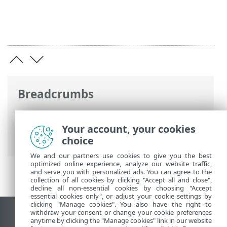
Breadcrumbs
Online-Help van ESET
>
ESET Endpoint
Antivirus
>
Installeren/upgraden
>
Your account, your cookies
Beveiligings- en stabiliteitshotfixes
choice
We and our partners use cookies to give you the best
optimized online experience, analyze our website traffic,
and serve you with personalized ads. You can agree to the
collection of all cookies by clicking "Accept all and close",
decline all non-essential cookies by choosing "Accept
essential cookies only", or adjust your cookie settings by
clicking "Manage cookies". You also have the right to
withdraw your consent or change your cookie preferences
Bureaubladwebsite weergeven
anytime by clicking the "Manage cookies" link in our website