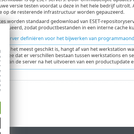
uwe versie testen voordat u deze in het hele bedrijf uitrolt
e op de resterende infrastructuur worden gepauzeerd.
es worden standaard gedownload van ESET-repositoryserver
tribueerd, zodat productbestanden in een interne cache 
e server definiëren voor het bijwerken van programmaon
ptie het meest geschikt is, hangt af van het werkstation w
d
g mee dat er verschillen bestaan tussen werkstations en s
h
y
en van de server na het uitvoeren van een productupdate e
y
e
o
s
e
e