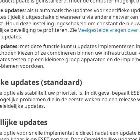
oductupdate is geïnstalleerd, moet de computer mogelijk 
e updates
: als u automatische updates voor specifieke u
s tijdelijk uitgeschakeld wanneer u via andere netwerken 
t. Houd deze instelling ingeschakeld om constant de nieuw
jke beveiliging te profiteren. Zie
Veelgestelde vragen over
 updates.
updates
: met deze functie kunt u updates implementeren in 
thoden kiezen of ze combineren binnen uw infrastructuur. 
tes testen op een kleinere groep apparaten en de implemen
roblemen voordoen.
jke updates (standaard)
 optie als stabiliteit uw prioriteit is. In dit geval bepaalt
Mogelijke problemen die in de eerste weken na een releas
eleidelijke updates.
lijke updates
e optie voor snelle implementatie direct nadat een update 
schikbaar is op ESET-servers. Door Onmiddellijke updates 