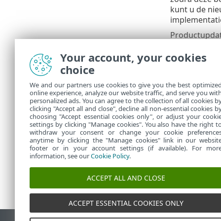
kunt u de nie
implementati
Productupdat
worden gedis
Your account, your cookies
Aangepast
choice
Welke o
We and our partners use cookies to give you the best optimize
rekenin
online experience, analyze our website traffic, and serve you wit
personalized ads. You can agree to the collection of all cookies b
opstart
clicking "Accept all and close", decline all non-essential cookies b
choosing "Accept essential cookies only", or adjust your cooki
settings by clicking "Manage cookies". You also have the right t
withdraw your consent or change your cookie preference
anytime by clicking the "Manage cookies" link in our websit
footer or in your account settings (if available). For mor
information, see our
Cookie Policy
.
ACCEPT ALL AND CLOSE
ACCEPT ESSENTIAL COOKIES ONLY