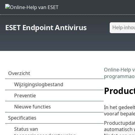
ESET Endpoint Antivirus
Online-Help 
programmao
Produc
In het gedeel
vooraf bepale
Productupdate
automatisch w