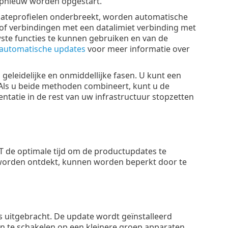
opnieuw worden opgestart.
pdateprofielen onderbreekt, worden automatische
of verbindingen met een datalimiet verbinding met
ste functies te kunnen gebruiken en van de
 automatische updates
voor meer informatie over
geleidelijke en onmiddellijke fasen. U kunt een
Als u beide methoden combineert, kunt u de
tatie in de rest van uw infrastructuur stopzetten
 ESET de optimale tijd om de productupdates te
e worden ontdekt, kunnen worden beperkt door te
is uitgebracht. De update wordt geïnstalleerd
in te schakelen op een kleinere groep apparaten,