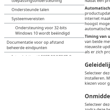
Nadat een pr
Automatisch
productupdate
internet maak
hoogst mogeli
automatische
Timing van 
van beide me
nieuwste upda
als er zich p
Geleideli
Selecteer deze
installeren. 
kiezen voor g
Onmiddel
Selecteer dez
zodra deze be