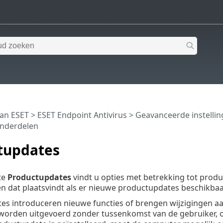
van ESET
>
ESET Endpoint Antivirus
>
Geavanceerde instelli
nderdelen
tupdates
te
Productupdates
vindt u opties met betrekking tot pro
n dat plaatsvindt als er nieuwe productupdates beschikbaar
s introduceren nieuwe functies of brengen wijzigingen aa
orden uitgevoerd zonder tussenkomst van de gebruiker, of 