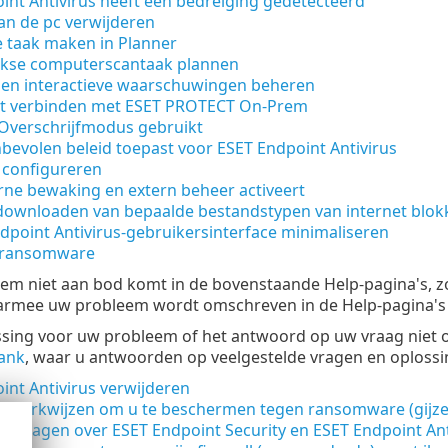
int Antivirus heeft een bedreiging gedetecteerd
van de pc verwijderen
 taak maken in Planner
jkse computerscantaak plannen
en interactieve waarschuwingen beheren
t verbinden met ESET PROTECT On-Prem
Overschrijfmodus gebruikt
bevolen beleid toepast voor ESET Endpoint Antivirus
 configureren
rne bewaking en extern beheer activeert
downloaden van bepaalde bestandstypen van internet blok
dpoint Antivirus-gebruikersinterface minimaliseren
a ransomware
em niet aan bod komt in de bovenstaande Help-pagina's, z
armee uw probleem wordt omschreven in de Help-pagina's v
ssing voor uw probleem of het antwoord op uw vraag niet o
ank
, waar u antwoorden op veelgestelde vragen en oploss
int Antivirus verwijderen
 werkwijzen om u te beschermen tegen ransomware (gijze
de vragen over ESET Endpoint Security en ESET Endpoint Ant