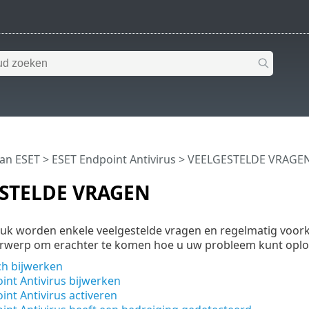
van ESET
>
ESET Endpoint Antivirus
>
VEELGESTELDE VRAGE
STELDE VRAGEN
tuk worden enkele veelgestelde vragen en regelmatig voor
rwerp om erachter te komen hoe u uw probleem kunt oplo
h bijwerken
int Antivirus bijwerken
int Antivirus activeren