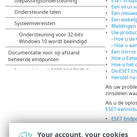
ESET Endpo
Een virus 
Een nieuwe
Een wekeli
Meldingen 
Uw produc
-
Hoe u de 
-
Hoe u aan
Een mirror
Hoe u Exte
Hoe u het 
De ESET En
Herstel n
Als uw proble
zinsdelen wa
Als u de oplo
ESET-kennisb
ESET Endpo
Aanbevolen
Veelgestel
Your account, your cookies