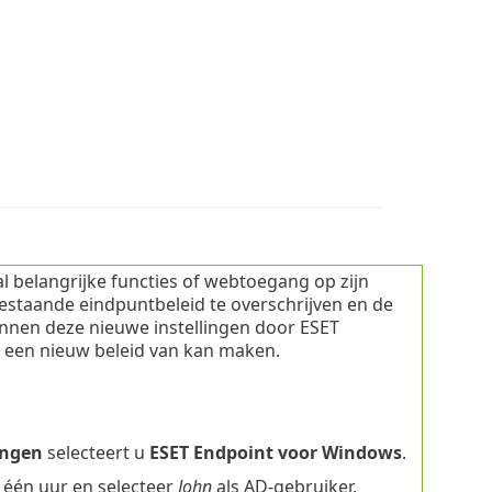
l belangrijke functies of webtoegang op zijn
estaande eindpuntbeleid te overschrijven en de
nnen deze nieuwe instellingen door ESET
een nieuw beleid van kan maken.
ingen
selecteert u
ESET Endpoint voor Windows
.
r één uur en selecteer
John
als AD-gebruiker.