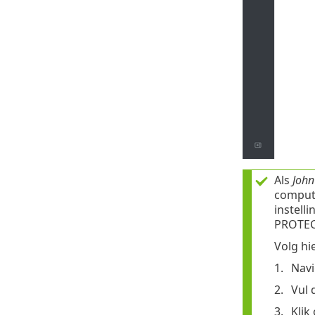
Als
John
compute
instell
PROTECT
Volg hi
Navi
Vul 
Klik