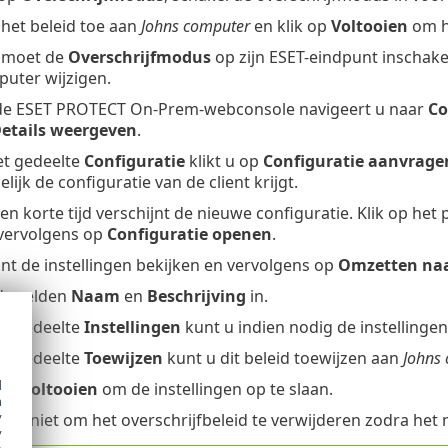
 het beleid toe aan
Johns computer
en klik op
Voltooien
om he
moet de
Overschrijfmodus
op zijn ESET-eindpunt inschake
uter wijzigen.
e ESET PROTECT On-Prem-webconsole navigeert u naar
Co
etails weergeven
.
et gedeelte
Configuratie
klikt u op
Configuratie aanvrage
lijk de configuratie van de client krijgt.
en korte tijd verschijnt de nieuwe configuratie. Klik op het
 vervolgens op
Configuratie openen
.
nt de instellingen bekijken en vervolgens op
Omzetten naa
de velden
Naam
en
Beschrijving
in.
et gedeelte
Instellingen
kunt u indien nodig de instellinge
et gedeelte
Toewijzen
kunt u dit beleid toewijzen aan
Johns
d
 op
Voltooien
om de instellingen op te slaan.
h
y
eet niet om het overschrijfbeleid te verwijderen zodra het n
y