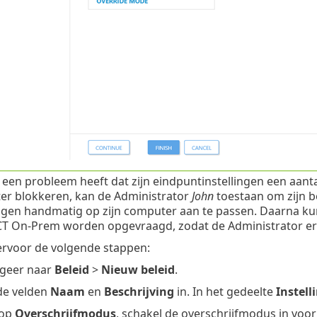
een probleem heeft dat zijn eindpuntinstellingen een aanta
r blokkeren, kan de Administrator
John
toestaan om zijn b
ingen handmatig op zijn computer aan te passen. Daarna ku
 On-Prem worden opgevraagd, zodat de Administrator er 
ervoor de volgende stappen:
geer naar
Beleid
>
Nieuw beleid
.
de velden
Naam
en
Beschrijving
in. In het gedeelte
Instell
 op
Overschrijfmodus
, schakel de overschrijfmodus in voo