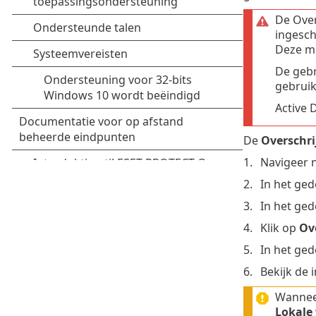
De Over
ingesch
Deze mo
De gebr
gebruik
Active 
De
Overschr
Navigeer 
In het ged
In het ged
Klik op
Ov
In het ged
Bekijk de 
Wanneer
Lokale