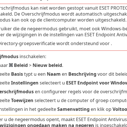
schrijfmodus kan niet worden gestopt vanuit ESET PROTE
akeld. De Overschrijfmodus wordt automatisch uitgeschakel
dus kan ook op de clientcomputer worden uitgeschakeld.
uiker die de negeermodus gebruikt, moet ook Windows-b
er de wijzigingen in de instellingen van ESET Endpoint Antiv
Directory-groepsverificatie wordt ondersteund voor .
ijfmodus
inschakelen:
naar
Beleid
>
Nieuw beleid
.
eelte
Basis
typt u een
Naam
en
Beschrijving
voor dit belei
eelte
Instellingen
selecteert u
ESET Endpoint voor Windo
erschrijfmodus
en configureer regels voor de overschrijf
eelte
Toewijzen
selecteert u de computer of groep compute
instellingen in het gedeelte
Samenvatting
en klik op
Voltoo
 u de negeermodus opent, maakt ESET Endpoint Antivirus
 wijzigingen ongedaan maken na negeren
is ingeschakel