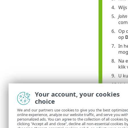
Wijs
John
comp
Op d
op
D
In h
moge
Na e
klik
U ku
Vul 
Your account, your cookies
In h
choice
In h
We and our partners use cookies to give you the best optimize
Klik
online experience, analyze our website traffic, and serve you wit
personalized ads. You can agree to the collection of all cookies b
Verg
clicking "Accept all and close", decline all non-essential cookies b