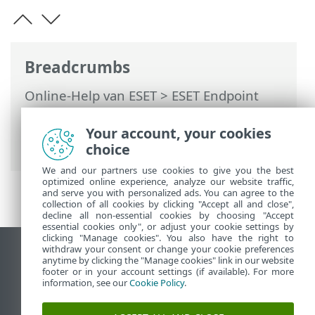
Breadcrumbs
Online-Help van ESET
>
ESET Endpoint
Antivirus
>
Geavanceerde instellingen
>
Beveiliging
>
Apparaatbeheer
> Regels
Your account, your cookies
voor Apparaatbeheer toevoegen
choice
We and our partners use cookies to give you the best
optimized online experience, analyze our website traffic,
and serve you with personalized ads. You can agree to the
collection of all cookies by clicking "Accept all and close",
decline all non-essential cookies by choosing "Accept
essential cookies only", or adjust your cookie settings by
clicking "Manage cookies". You also have the right to
withdraw your consent or change your cookie preferences
Bureaubladwebsite weergeven
anytime by clicking the "Manage cookies" link in our website
footer or in your account settings (if available). For more
End of Life
information, see our
Cookie Policy
.
ESET Kennisbank
ESET-forum