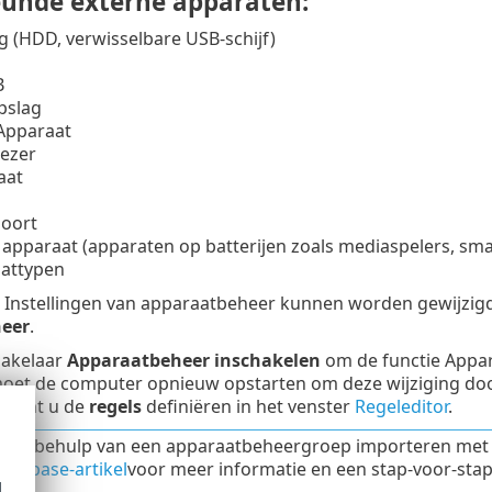
unde externe apparaten:
g (HDD, verwisselbare USB-schijf)
B
pslag
Apparaat
ezer
aat
oort
apparaat (apparaten op batterijen zoals mediaspelers, sma
aattypen
n Instellingen van apparaatbeheer kunnen worden gewijzig
eer
.
hakelaar
Apparaatbeheer inschakelen
om de functie Appar
 moet de computer opnieuw opstarten om deze wijziging do
, kunt u de
regels
definiëren in het venster
Regeleditor
.
met behulp van een apparaatbeheergroep importeren met r
gebase-artikel
voor meer informatie en een stap-voor-stap
d