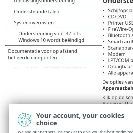
Onderste
Schijfopsla
CD/DVD
Printer US
FireWire-O
Bluetooth 
Smartcardl
Scanappar
Modem
LPT/COM p
Draagbaar 
Alle appar
De opties va
Apparaatbeh
Klik op de sc
Antivirus. U
ingeschakeld
Your account, your cookies
U kunt 
choice
Knowled
We and our partners use cookies to give you the best optimize