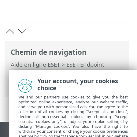
Chemin de navigation
Aide en ligne ESET
>
ESET Endpoint
Antivirus
>
Utilisation d'ESET Endpoint
Antivirus
>
Mettre à jour
> Comment
Your account, your cookies
créer des tâches de mise à jour
choice
We and our partners use cookies to give you the best
optimized online experience, analyze our website traffic,
and serve you with personalized ads. You can agree to the
collection of all cookies by clicking "Accept all and close",
decline all non-essential cookies by choosing "Accept
essential cookies only", or adjust your cookie settings by
clicking "Manage cookies". You also have the right to
withdraw your consent or change your cookie preferences
Afficher le site des postes de travail
anytime by clicking the "Manage cookies" link in our website