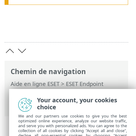
Chemin de navigation
Aide en ligne ESET
>
ESET Endpoint
Antivirus
>
Installation/mise à niveau
>
Mises à jour de la sécurité et de la
Your account, your cookies
stabilité
choice
We and our partners use cookies to give you the best
optimized online experience, analyze our website traffic,
and serve you with personalized ads. You can agree to the
collection of all cookies by clicking "Accept all and close",
decline all non-essential cookies by choosing "Accept