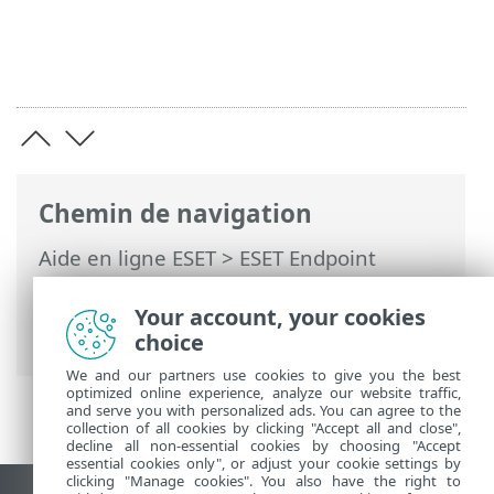
Chemin de navigation
Aide en ligne ESET
>
ESET Endpoint
Antivirus
>
Activer ESET Endpoint
Antivirus
> Boîtes de dialogue - Activation
Your account, your cookies
> Activation réussie
choice
We and our partners use cookies to give you the best
optimized online experience, analyze our website traffic,
and serve you with personalized ads. You can agree to the
collection of all cookies by clicking "Accept all and close",
decline all non-essential cookies by choosing "Accept
essential cookies only", or adjust your cookie settings by
clicking "Manage cookies". You also have the right to