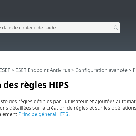
 ESET
>
ESET Endpoint Antivirus
>
Configuration avancée
>
P
 des règles HIPS
a liste des règles définies par l'utilisateur et ajoutées au
ons détaillées sur la création de règles et sur les opératio
galement
Principe général HIPS
.