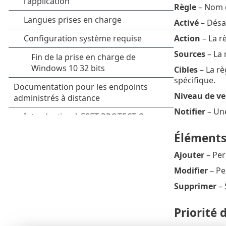
Règle
– Nom d
Activé
– Désac
Action
– La rè
Sources
– La 
Cibles
– La rè
spécifique.
Niveau de ve
Notifier
– Une
Élément
Ajouter
– Per
Modifier
– Pe
Supprimer
– 
Priorité 