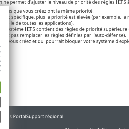
 ne permet d'ajuster le niveau de priorité des règles HIPS 
règles que vous créez ont la même priorité.
le est spécifique, plus la priorité est élevée (par exemple, l
à celle de toutes les applications).
 le système HIPS contient des règles de priorité supérieure
d
vez pas remplacer les règles définies par l'auto-défense).
h
ue vous créez et qui pourrait bloquer votre système d'exploi
y
se).
y
e
o
s
e
e
tatus Portal
Support régional