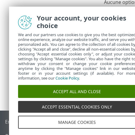
Aucune option
Toutes les 
Your account, your cookies
Plus la règ
choice
supérieure 
En interne,
We and our partners use cookies to give you the best optimize
vous ne pou
online experience, analyze our website traffic, and serve you wit
Une règle q
personalized ads. You can agree to the collection of all cookies b
la plus bas
clicking "Accept all and close", decline all non-essential cookies b
choosing "Accept essential cookies only", or adjust your cooki
settings by clicking "Manage cookies". You also have the right t
withdraw your consent or change your cookie preference
anytime by clicking the "Manage cookies" link in our websit
footer or in your account settings (if available). For mor
information, see our
Cookie Policy
.
ACCEPT ALL AND CLOSE
ACCEPT ESSENTIAL COOKIES ONLY
End of Life
Base de connaissances ESET
Forum ESET
ESET S
MANAGE COOKIES