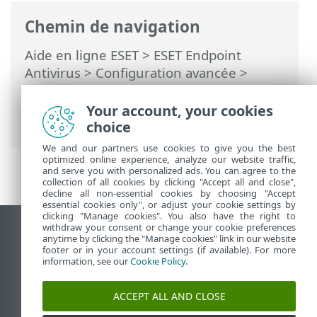
Chemin de navigation
Aide en ligne ESET
>
ESET Endpoint
Antivirus
>
Configuration avancée
>
Protections
>
HIPS
>
Configuration
avancée de HIPS
> Pilotes dont le
Your account, your cookies
chargement est toujours autorisé
choice
We and our partners use cookies to give you the best
optimized online experience, analyze our website traffic,
and serve you with personalized ads. You can agree to the
collection of all cookies by clicking "Accept all and close",
decline all non-essential cookies by choosing "Accept
essential cookies only", or adjust your cookie settings by
clicking "Manage cookies". You also have the right to
withdraw your consent or change your cookie preferences
Afficher le site des postes de travail
anytime by clicking the "Manage cookies" link in our website
footer or in your account settings (if available). For more
End of Life
information, see our
Cookie Policy
.
Base de connaissances ESET
Forum ESET
ACCEPT ALL AND CLOSE
ESET Status Portal