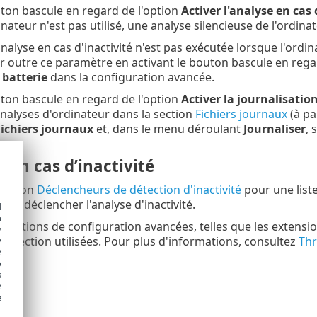
uton bascule en regard de l'option
Activer l'analyse en cas 
nateur n'est pas utilisé, une analyse silencieuse de l'ordina
analyse en cas d'inactivité n'est pas exécutée lorsque l'ordi
 outre ce paramètre en activant le bouton bascule en rega
 batterie
dans la configuration avancée.
uton bascule en regard de l'option
Activer la journalisatio
'analyses d'ordinateur dans la section
Fichiers journaux
(à pa
ichiers journaux
et, dans le menu déroulant
Journaliser
, 
 en cas d’inactivité
section
Déclencheurs de détection d'inactivité
pour une list
in de déclencher l'analyse d'inactivité.
d
h
: Options de configuration avancées, telles que les extensio
y
étection utilisées. Pour plus d'informations, consultez
Thr
y
e
o
s
e
e