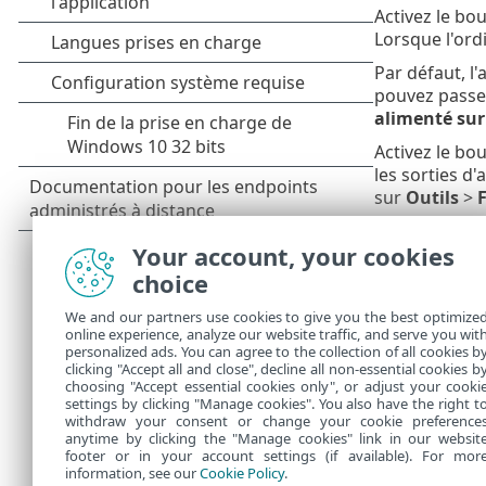
Activez le bo
Lorsque l'ordi
Par défaut, l'
pouvez passer
alimenté sur
Activez le bo
les sorties d
sur
Outils
>
F
Détection
Your account, your cookies
choice
Consultez la 
satisfaites af
We and our partners use cookies to give you the best optimize
online experience, analyze our website traffic, and serve you wit
ThreatSense
personalized ads. You can agree to the collection of all cookies b
méthodes de d
clicking "Accept all and close", decline all non-essential cookies b
choosing "Accept essential cookies only", or adjust your cooki
settings by clicking "Manage cookies". You also have the right t
withdraw your consent or change your cookie preference
anytime by clicking the "Manage cookies" link in our websit
footer or in your account settings (if available). For mor
information, see our
Cookie Policy
.