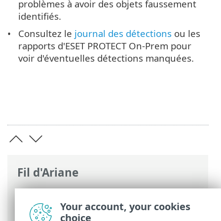
problèmes à avoir des objets faussement
identifiés.
Consultez le
journal des détections
ou les
rapports d'ESET PROTECT On-Prem pour
voir d'éventuelles détections manquées.
Fil d'Ariane
Aide en ligne d'ESET
>
ESET Endpoint
Antivirus
>
Configuration avancée
>
Your account, your cookies
Protections
choice