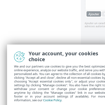
Your account, your cookies
Les art
choice
Déblo
We and our partners use cookies to give you the best optimize
online experience, analyze our website traffic, and serve you wit
Pour en
personalized ads. You can agree to the collection of all cookies b
clicking "Accept all and close", decline all non-essential cookies b
choosing "Accept essential cookies only", or adjust your cooki
settings by clicking "Manage cookies". You also have the right t
withdraw your consent or change your cookie preference
anytime by clicking the "Manage cookies" link in our websit
footer or in your account settings (if available). For mor
information, see our
Cookie Policy
.