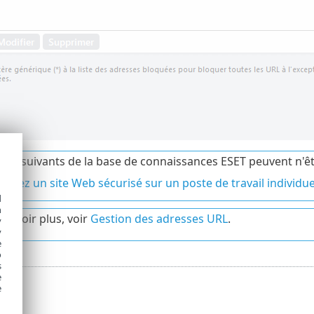
icles suivants de la base de connaissances ESET peuvent n'êt
quez un site Web sécurisé sur un poste de travail individu
d
h
 savoir plus, voir
Gestion des adresses URL
.
y
y
e
o
s
e
e