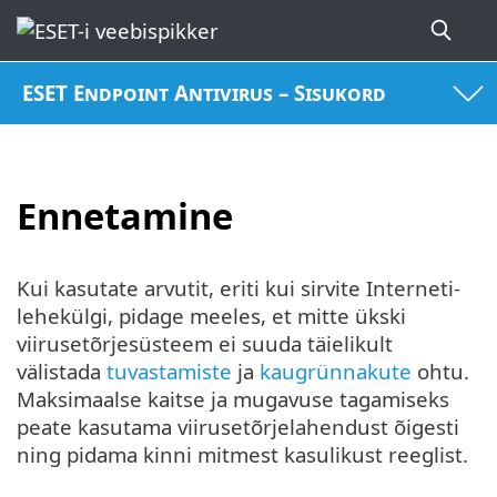
ESET Endpoint Antivirus – Sisukord
Ennetamine
Kui kasutate arvutit, eriti kui sirvite Interneti-
lehekülgi, pidage meeles, et mitte ükski
viirusetõrjesüsteem ei suuda täielikult
välistada
tuvastamiste
ja
kaugrünnakute
ohtu.
Maksimaalse kaitse ja mugavuse tagamiseks
peate kasutama viirusetõrjelahendust õigesti
ning pidama kinni mitmest kasulikust reeglist.