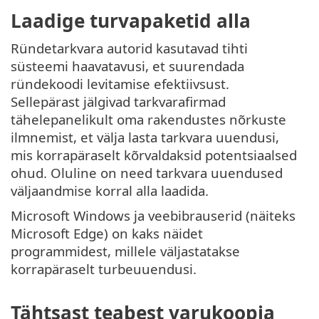
Laadige turvapaketid alla
Ründetarkvara autorid kasutavad tihti
süsteemi haavatavusi, et suurendada
ründekoodi levitamise efektiivsust.
Sellepärast jälgivad tarkvarafirmad
tähelepanelikult oma rakendustes nõrkuste
ilmnemist, et välja lasta tarkvara uuendusi,
mis korrapäraselt kõrvaldaksid potentsiaalsed
ohud. Oluline on need tarkvara uuendused
väljaandmise korral alla laadida.
Microsoft Windows ja veebibrauserid (näiteks
Microsoft Edge) on kaks näidet
programmidest, millele väljastatakse
korrapäraselt turbeuuendusi.
Tähtsast teabest varukoopia