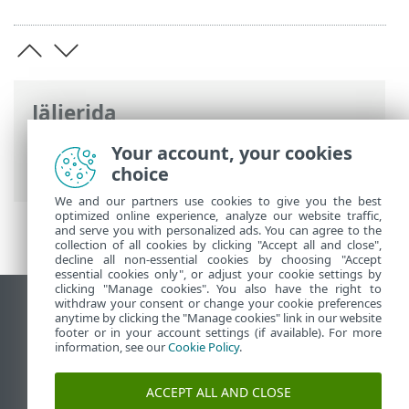
Jäljerida
ESET-i veebispikker
>
ESET Endpoint
Your account, your cookies
Antivirus
>
Ülevaade
> Ennetamine
choice
We and our partners use cookies to give you the best
optimized online experience, analyze our website traffic,
and serve you with personalized ads. You can agree to the
collection of all cookies by clicking "Accept all and close",
decline all non-essential cookies by choosing "Accept
essential cookies only", or adjust your cookie settings by
clicking "Manage cookies". You also have the right to
withdraw your consent or change your cookie preferences
Vaata tavaarvutile mõeldud veebilehte
anytime by clicking the "Manage cookies" link in our website
footer or in your account settings (if available). For more
End of Life
information, see our
Cookie Policy
.
ESET-i teabebaas
ESET-i foorum
ACCEPT ALL AND CLOSE
ESET Status Portal