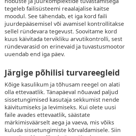
hobuste ja juurkomplektide tuvastamisega
tegeleb failisüsteemi reaalajalise kaitse
moodul. See tähendab, et iga kord faili
juurdepääsemisel või avamisel kontrollitakse
sellel ründevara tegevust. Soovitame kord
kuus käivitada tervikliku arvutikontrolli, sest
ründevarasid on erinevaid ja tuvastusmootor
uuendab end iga päev.
Järgige põhilisi turvareegleid
Kõige kasulikum ja tõhusam reegel on alati
olla ettevaatlik. Tänapäeval nõuavad paljud
sissetungimised kasutaja sekkumist nende
käivitumiseks ja levimiseks. Kui olete uusi
faile avades ettevaatlik, säästate
märkimisväärselt aega ja vaeva, mis võiks
kuluda sissetungimiste kõrvaldamisele. Siin