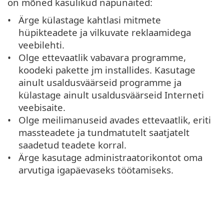
on mõned kasulikud näpunäited:
Ärge külastage kahtlasi mitmete
hüpikteadete ja vilkuvate reklaamidega
veebilehti.
Olge ettevaatlik vabavara programme,
koodeki pakette jm installides. Kasutage
ainult usaldusväärseid programme ja
külastage ainult usaldusväärseid Interneti
veebisaite.
Olge meilimanuseid avades ettevaatlik, eriti
massteadete ja tundmatutelt saatjatelt
saadetud teadete korral.
Ärge kasutage administraatorikontot oma
arvutiga igapäevaseks töötamiseks.