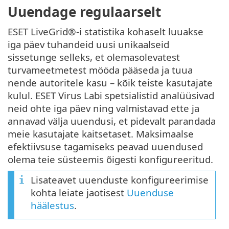
Uuendage regulaarselt
ESET LiveGrid®-i statistika kohaselt luuakse
iga päev tuhandeid uusi unikaalseid
sissetunge selleks, et olemasolevatest
turvameetmetest mööda pääseda ja tuua
nende autoritele kasu – kõik teiste kasutajate
kulul. ESET Virus Labi spetsialistid analüüsivad
neid ohte iga päev ning valmistavad ette ja
annavad välja uuendusi, et pidevalt parandada
meie kasutajate kaitsetaset. Maksimaalse
efektiivsuse tagamiseks peavad uuendused
olema teie süsteemis õigesti konfigureeritud.
Lisateavet uuenduste konfigureerimise
kohta leiate jaotisest
Uuenduse
häälestus
.