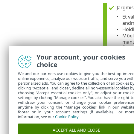
Järgmis
Et vä
andm
Hoid
Mõelg
manu
Ärge 
usald
Your account, your cookies
Kasut
choice
Ärge 
We and our partners use cookies to give you the best optimize
online experience, analyze our website traffic, and serve you wit
Lisatea
personalized ads. You can agree to the collection of all cookies b
clicking "Accept all and close", decline all non-essential cookies b
choosing "Accept essential cookies only", or adjust your cooki
settings by clicking "Manage cookies". You also have the right t
withdraw your consent or change your cookie preference
anytime by clicking the "Manage cookies" link in our websit
footer or in your account settings (if available). For mor
information, see our
Cookie Policy
.
ACCEPT ALL AND CLOSE