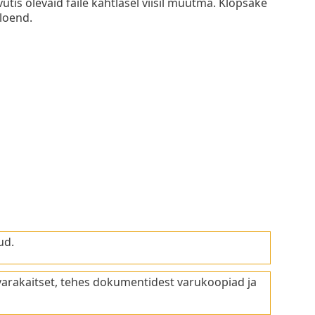
tis olevaid faile kahtlasel viisil muutma. Klõpsake
 loend.
ud.
varakaitset, tehes dokumentidest varukoopiad ja