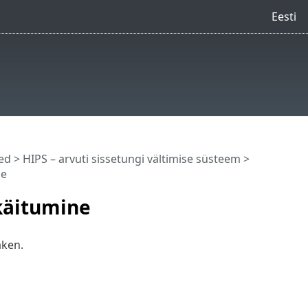
Eesti
ed
>
HIPS – arvuti sissetungi vältimise süsteem
>
ne
 käitumine
aken.