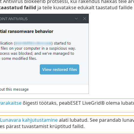
 Antivirus blokeerib protsessi, kui rakendus hakkas teie arvu
aastatud failid
ja teile kuvatakse edukalt taastatud failide
varakaitse
õigesti töötaks, peabESET LiveGrid® olema lubat
Lunavara kahjutustamine
alati lubatud. See parandab luna
es pärast tuvastamist krüptitud failid.