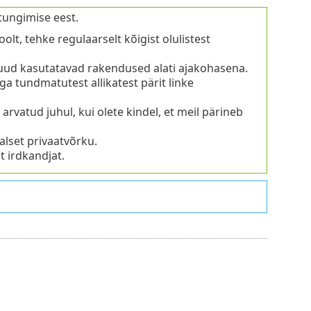
tungimise eest.
t, tehke regulaarselt kõigist olulistest
uud kasutatavad rakendused alati ajakohasena.
 tundmatutest allikatest pärit linke
rvatud juhul, kui olete kindel, et meil pärineb
alset privaatvõrku.
 irdkandjat.