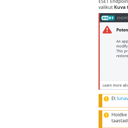
ESET Endpoint
valikut
Kuva t
Et
luna
Hoidke
taastad