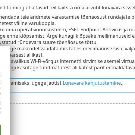
ed toimingud aitavad teil kaitsta oma arvutit lunavara sisse
hendada teie andmete varastamise tõenäosust ründajate pool
etest väline varukoopia.
ke oma operatsioonisüsteem, ESET Endpoint Antivirus ja m
e enne klõpsamist. Ärge kunagi klõpsake meilimanuseid ega
statud ründevara suure tõenäosuse tõttu.
lubage makrodel vaadata mis tahes meilimanuse sisu, välja a
usväärsest allikast.
age avalikus Wi-Fi-võrgus internetti sirvimise asemel virtua
kunagi kasutage tundmatutest allikatest pärit eemaldatavat
d
h
be saamiseks lugege jaotist
Lunavara kahjutustamine
.
y
y
e
o
s
e
e