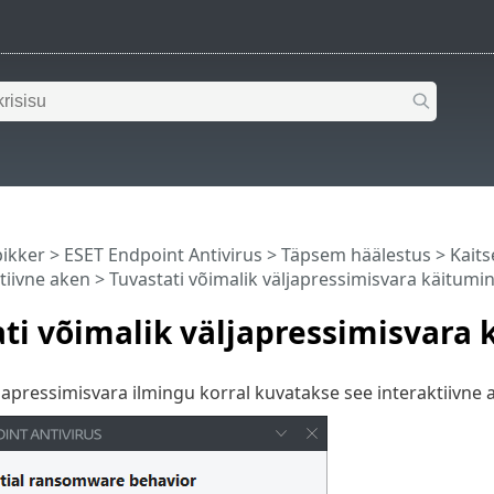
pikker
>
ESET Endpoint Antivirus
>
Täpsem häälestus
>
Kaits
ktiivne aken
> Tuvastati võimalik väljapressimisvara käitumi
ti võimalik väljapressimisvara
japressimisvara ilmingu korral kuvatakse see interaktiivne 