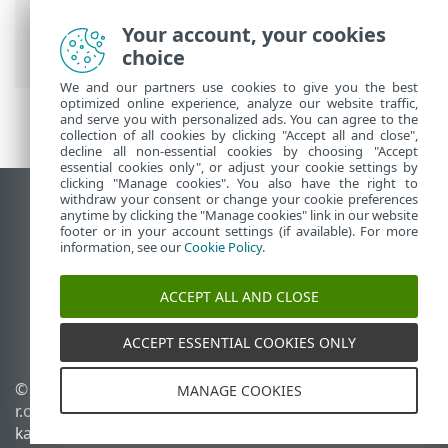
Antivirus
>
Täpsem häälestus
>
Kaitsed
>
Võrgukasutuse kaitse
>
IP-komplektid
>
Your account, your cookies
Redigeeri IP-komplekte
choice
We and our partners use cookies to give you the best
optimized online experience, analyze our website traffic,
and serve you with personalized ads. You can agree to the
collection of all cookies by clicking "Accept all and close",
decline all non-essential cookies by choosing "Accept
essential cookies only", or adjust your cookie settings by
clicking "Manage cookies". You also have the right to
withdraw your consent or change your cookie preferences
Vaata tavaarvutile mõeldud veebilehte
anytime by clicking the "Manage cookies" link in our website
footer or in your account settings (if available). For more
End of Life
information, see our
Cookie Policy
.
ESET-i teabebaas
ESET-i foorum
ACCEPT ALL AND CLOSE
ESET Status Portal
Piirkondlik tugi
ACCEPT ESSENTIAL COOKIES ONLY
© 1992 - 2026 ESET, spol. s
Halda küpsiseid
MANAGE COOKIES
r.o. – kõik õigused on
Küpsisepoliitika
kaitstud.