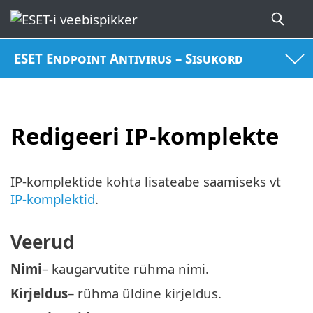
ESET Endpoint Antivirus – Sisukord
Redigeeri IP-komplekte
IP-komplektide kohta lisateabe saamiseks vt
IP-komplektid
.
Veerud
Nimi
– kaugarvutite rühma nimi.
Kirjeldus
– rühma üldine kirjeldus.