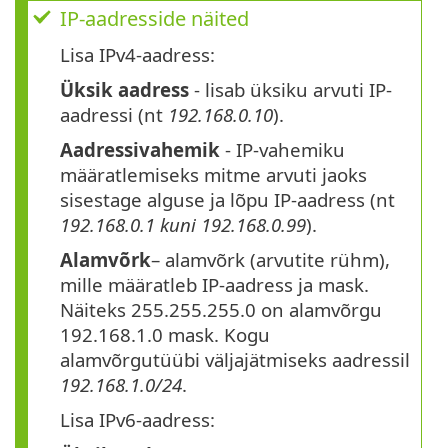
IP-aadresside näited
Lisa IPv4-aadress:
Üksik aadress
- lisab üksiku arvuti IP-
aadressi (nt
192.168.0.10
).
Aadressivahemik
- IP-vahemiku
määratlemiseks mitme arvuti jaoks
sisestage alguse ja lõpu IP-aadress (nt
192.168.0.1 kuni 192.168.0.99
).
Alamvõrk
– alamvõrk (arvutite rühm),
mille määratleb IP-aadress ja mask.
Näiteks 255.255.255.0 on alamvõrgu
192.168.1.0 mask. Kogu
alamvõrgutüübi väljajätmiseks aadressil
192.168.1.0/24
.
Lisa IPv6-aadress: