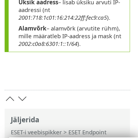
Üksik aadress
– lisab üksiku arvuti IP-
aadressi (nt
2001:718:1c01:16:214:22ff:fec9:ca5
).
Alamvõrk
– alamvõrk (arvutite rühm),
mille määratleb IP-aadress ja mask (nt
2002:c0a8:6301:1::1/64
).
Jäljerida
ESET-i veebispikker
>
ESET Endpoint