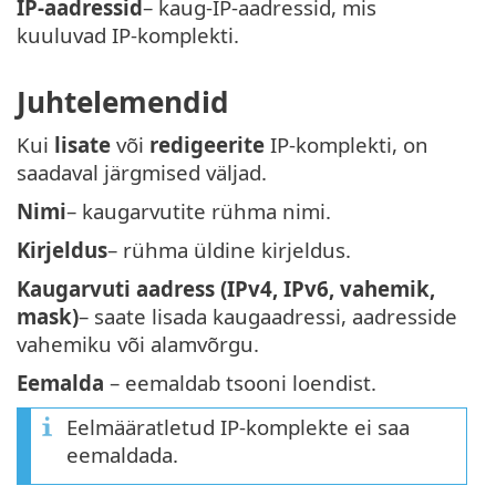
IP-aadressid
– kaug-IP-aadressid, mis
kuuluvad IP-komplekti.
Juhtelemendid
Kui
lisate
või
redigeerite
IP-komplekti, on
saadaval järgmised väljad.
Nimi
– kaugarvutite rühma nimi.
Kirjeldus
– rühma üldine kirjeldus.
Kaugarvuti aadress (IPv4, IPv6, vahemik,
mask)
– saate lisada kaugaadressi, aadresside
vahemiku või alamvõrgu.
Eemalda
– eemaldab tsooni loendist.
Eelmääratletud IP-komplekte ei saa
eemaldada.