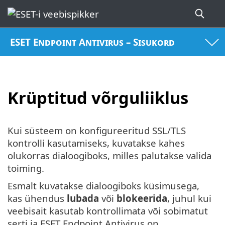
ESET Endpoint Antivirus – Sisukord
Krüptitud võrguliiklus
Kui süsteem on konfigureeritud SSL/TLS
kontrolli kasutamiseks, kuvatakse kahes
olukorras dialoogiboks, milles palutakse valida
toiming.
Esmalt kuvatakse dialoogiboks küsimusega,
kas ühendus
lubada
või
blokeerida
, juhul kui
veebisait kasutab kontrollimata või sobimatut
serti ja ESET Endpoint Antivirus on