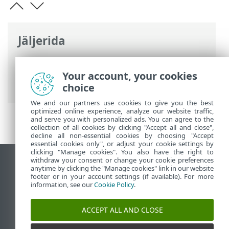
Jäljerida
ESET-i veebispikker
>
ESET Endpoint
Antivirus
>
Täpsem häälestus
>
Kaitsed
>
Your account, your cookies
SSL/TLS
> Krüptitud võrguliiklus
choice
We and our partners use cookies to give you the best
optimized online experience, analyze our website traffic,
and serve you with personalized ads. You can agree to the
collection of all cookies by clicking "Accept all and close",
decline all non-essential cookies by choosing "Accept
essential cookies only", or adjust your cookie settings by
clicking "Manage cookies". You also have the right to
withdraw your consent or change your cookie preferences
Vaata tavaarvutile mõeldud veebilehte
anytime by clicking the "Manage cookies" link in our website
footer or in your account settings (if available). For more
End of Life
information, see our
Cookie Policy
.
ESET-i teabebaas
ESET-i foorum
ACCEPT ALL AND CLOSE
ESET Status Portal