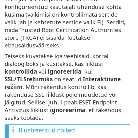
konfigureeritud kasutajalt ühenduse kohta
küsima (vaikimisi on kontrollimata sertide
valik Jah ja kehtetute sertide valik Ei). Serdid,
mida Trusted Root Certification Authorities
store (TRCA) ei sisalda, loetakse
ebausaldusväärseks.
Teiseks kuvatakse iga veebisaidi korral
dialoogiboks ja küsitakse, kas liiklust
kontrollida
või
ignoreerida
, kui
SSL/TLSrežiimiks
on seatud
Interaktiivne
režiim
. Mõni rakendus kontrollib, kas
rakenduse SSL-liiklust pole muudetud või
jälgitud. Sellisel juhul peab ESET Endpoint
Antivirus liiklust
ignoreerima
, et rakendus
saaks töötada.
Illustreeritud näited