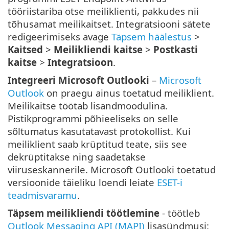
tööriistariba otse meiliklienti, pakkudes nii
tõhusamat meilikaitset. Integratsiooni sätete
redigeerimiseks avage
Täpsem häälestus
>
Kaitsed
>
Meilikliendi kaitse
>
Postkasti
kaitse
>
Integratsioon
.
Integreeri Microsoft Outlooki
–
Microsoft
Outlook
on praegu ainus toetatud meiliklient.
Meilikaitse töötab lisandmoodulina.
Pistikprogrammi põhieeliseks on selle
sõltumatus kasutatavast protokollist. Kui
meiliklient saab krüptitud teate, siis see
dekrüptitakse ning saadetakse
viiruseskannerile. Microsoft Outlooki toetatud
versioonide täieliku loendi leiate
ESET-i
teadmisvaramu
.
Täpsem meilikliendi töötlemine
- töötleb
Outlook Messaging API (MAPI)
lisasündmusi: