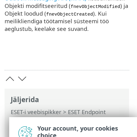
Objekti modifitseeritud (
) ja
fnevObjectModified
Objekt loodud (
). Kui
fnevObjectCreated
meilikliendiga töötamisel süsteemi töö
aeglustub, keelake see suvand.
Jäljerida
ESET-i veebispikker
>
ESET Endpoint
Antivirus
>
Täpsem häälestus
>
Kaitsed
>
Meilikliendi kaitse
>
Postkasti kaitse
>
Your account, your cookies
Integreerimine
choice