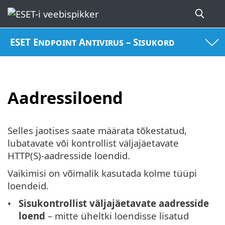
ESET Endpoint Antivirus – Sisukord
Aadressiloend
Selles jaotises saate määrata tõkestatud,
lubatavate või kontrollist väljajäetavate
HTTP(S)-aadresside loendid.
Vaikimisi on võimalik kasutada kolme tüüpi
loendeid.
Sisukontrollist väljajäetavate aadresside
loend
– mitte üheltki loendisse lisatud