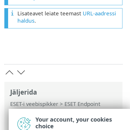
Lisateavet leiate teemast
URL-aadressi
haldus
.
Jäljerida
ESET-i veebispikker
>
ESET Endpoint
Antivirus
>
Täpsem häälestus
>
Kaitsed
>
Veebikasutuse kaitse
>
URL-loendite
Your account, your cookies
haldus
> Aadressiloend
choice