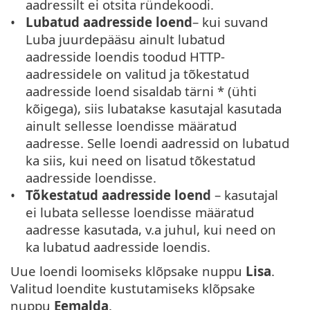
aadressilt ei otsita ründekoodi.
Lubatud aadresside loend
– kui suvand
Luba juurdepääsu ainult lubatud
aadresside loendis toodud HTTP-
aadressidele on valitud ja tõkestatud
aadresside loend sisaldab tärni * (ühti
kõigega), siis lubatakse kasutajal kasutada
ainult sellesse loendisse määratud
aadresse. Selle loendi aadressid on lubatud
ka siis, kui need on lisatud tõkestatud
aadresside loendisse.
Tõkestatud aadresside loend
– kasutajal
ei lubata sellesse loendisse määratud
aadresse kasutada, v.a juhul, kui need on
ka lubatud aadresside loendis.
Uue loendi loomiseks klõpsake nuppu
Lisa
.
Valitud loendite kustutamiseks klõpsake
nuppu
Eemalda
.