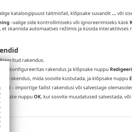
alige kataloogipuust täitmisfail, klõpsake suvandit
…
või sis
ming
–valige side kontrollimiseks või ignoreerimiseks käsk
K
, et skannida automaatses režiimis ja küsida interaktiivses r
endid
filtreeritud rakendus.
alige konfigureeritav rakendus ja klõpsake nuppu
Redigeeri
lige rakendus, mida soovite kustutada, ja klõpsake nuppu
pordi
– importige failist rakendusi või salvestage olemasole
d
h
klõpsake nuppu
OK
, kui soovite muudatused salvestada, võ
y
y
e
o
s
e
e