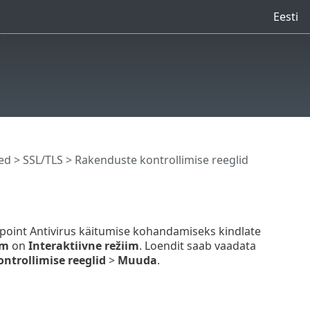
Eesti
ed
>
SSL/TLS
> Rakenduste kontrollimise reeglid
int Antivirus käitumise kohandamiseks kindlate
im
on
Interaktiivne režiim
. Loendit saab vaadata
ntrollimise reeglid
>
Muuda
.