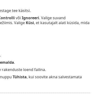
estage tee käsitsi.
ontrolli
või
Ignoreeri
. Valige suvand
ežiimis. Valige
Küsi
, et kasutajalt alati küsida, mida
.
Eemalda
.
v rakenduste loend failina.
i nuppu
Tühista
, kui soovite akna salvestamata