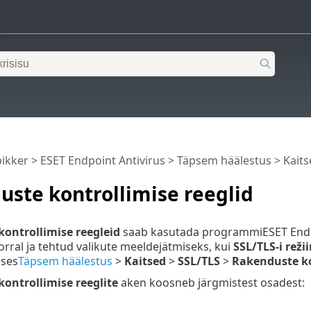
pikker
>
ESET Endpoint Antivirus
>
Täpsem häälestus
>
Kaits
ste kontrollimise reeglid
ontrollimise reegleid
saab kasutada programmiESET Endpo
rral ja tehtud valikute meeldejätmiseks, kui
SSL/TLS-i reži
ises
Täpsem häälestus
>
Kaitsed
>
SSL/TLS
>
Rakenduste ko
ontrollimise reeglite
aken koosneb järgmistest osadest: