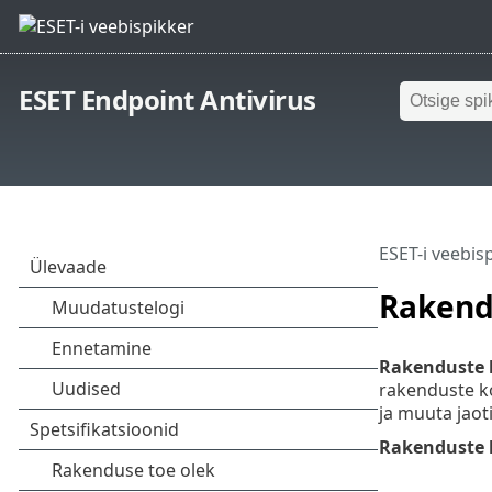
ESET Endpoint Antivirus
ESET-i veebis
Rakendu
Rakenduste k
rakenduste ko
ja muuta jaot
Rakenduste k