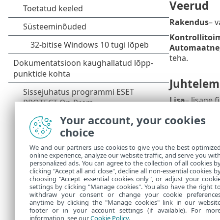
Veerud
Rakendus
– v
Kontrollitoi
Automaatne
teha.
Juhtelem
Lisa
– lisage 
Redigeeri
– v
Your account, your cookies
choice
Eemalda
– va
Impordi
/
Eks
We and our partners use cookies to give you the best optimize
online experience, analyze our website traffic, and serve you wit
OK
/
Loobu
– 
personalized ads. You can agree to the collection of all cookies b
sulgeda.
clicking "Accept all and close", decline all non-essential cookies b
choosing "Accept essential cookies only", or adjust your cooki
settings by clicking "Manage cookies". You also have the right t
withdraw your consent or change your cookie preference
anytime by clicking the "Manage cookies" link in our websit
footer or in your account settings (if available). For mor
information, see our
Cookie Policy
.