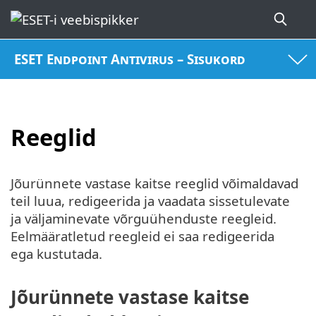
ESET Endpoint Antivirus – Sisukord
Reeglid
Jõurünnete vastase kaitse reeglid võimaldavad
teil luua, redigeerida ja vaadata sissetulevate
ja väljaminevate võrguühenduste reegleid.
Eelmääratletud reegleid ei saa redigeerida
ega kustutada.
Jõurünnete vastase kaitse