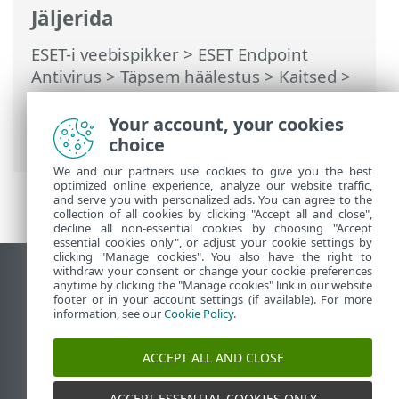
Jäljerida
ESET-i veebispikker
>
ESET Endpoint
Antivirus
>
Täpsem häälestus
>
Kaitsed
>
Võrgukasutuse kaitse
>
Kaitse
võrgurünnakute eest (IDS)
>
Jõurünnete
Your account, your cookies
vastane kaitse
> Reeglid
choice
We and our partners use cookies to give you the best
optimized online experience, analyze our website traffic,
and serve you with personalized ads. You can agree to the
collection of all cookies by clicking "Accept all and close",
decline all non-essential cookies by choosing "Accept
essential cookies only", or adjust your cookie settings by
clicking "Manage cookies". You also have the right to
withdraw your consent or change your cookie preferences
Vaata tavaarvutile mõeldud veebilehte
anytime by clicking the "Manage cookies" link in our website
footer or in your account settings (if available). For more
End of Life
information, see our
Cookie Policy
.
ESET-i teabebaas
ESET-i foorum
ACCEPT ALL AND CLOSE
ESET Status Portal
Piirkondlik tugi
ACCEPT ESSENTIAL COOKIES ONLY