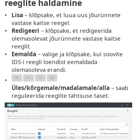
reeglite haldamine
Lisa
– klõpsake, et luua uus jõurünnete
vastase kaitse reegel.
Redigeeri
– klõpsake, et redigeerida
olemasolevat jõurünnete vastase kaitse
reeglit.
Eemalda
– valige ja klõpsake, kui soovite
IDS-i reegli loendist eemaldada
olemasoleva erandi.
Üles/kõrgemale/madalamale/alla
– saab
reguleerida reeglite tähtsuse taset.