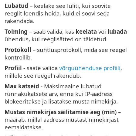
Lubatud
– keelake see lüliti, kui soovite
reeglit loendis hoida, kuid ei soovi seda
rakendada.
Toiming
– saab valida, kas
keelata
või
lubada
ühendus, kui reeglisätted on täidetud.
Protokoll
– suhtlusprotokoll, mida see reegel
kontrollib.
Profiil
- saate valida
võrguühenduse profiili
,
millele see reegel rakendub.
Max katseid
- Maksimaalne lubatud
rünnakukatsete arv, enne kui IP-aadress
blokeeritakse ja lisatakse musta nimekirja.
Mustas nimekirjas säilitamise aeg (min)
–
määrab, millal aadress mustast nimekirjast
eemaldatakse.