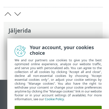
Jäljerida
ESET-i veebispikker
>
ESET Endpoint
Antivirus
>
Täpsem häälestus
>
Your account, your cookies
Teavitused
> Rakenduste olekud
choice
We and our partners use cookies to give you the best
optimized online experience, analyze our website traffic,
and serve you with personalized ads. You can agree to the
collection of all cookies by clicking "Accept all and close",
decline all non-essential cookies by choosing "Accept
essential cookies only", or adjust your cookie settings by
clicking "Manage cookies". You also have the right to
withdraw your consent or change your cookie preferences
Vaata tavaarvutile mõeldud veebilehte
anytime by clicking the "Manage cookies" link in our website
footer or in your account settings (if available). For more
End of Life
information, see our
Cookie Policy
.
ESET-i teabebaas
ESET-i foorum