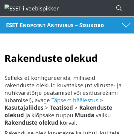
ESET Endpoint Antivirus – Sisukord
Rakenduste olekud
Selleks et konfigureerida, milliseid
rakenduste olekuid kuvatakse (nt viiruste- ja
nuhkvaratõrje peatamisel või esitlusrežiimi
lubamisel), avage
Täpsem häälestus
>
Kasutajaliides
>
Teatised
>
Rakenduste
olekud
ja klõpsake nuppu
Muuda
valiku
Rakenduste olekud
kõrval.
Rakenduse olek kuvatakse ka juhul, kui teie