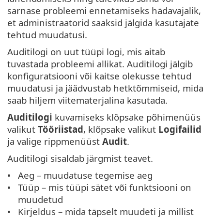
sarnase probleemi ennetamiseks hädavajalik,
et administraatorid saaksid jälgida kasutajate
tehtud muudatusi.
Auditilogi on uut tüüpi logi, mis aitab
tuvastada probleemi allikat. Auditilogi jälgib
konfiguratsiooni või kaitse olekusse tehtud
muudatusi ja jäädvustab hetktõmmiseid, mida
saab hiljem viitematerjalina kasutada.
Auditilogi
kuvamiseks klõpsake põhimenüüs
valikut
Tööriistad
, klõpsake valikut
Logifailid
ja valige rippmenüüst
Audit
.
Auditilogi sisaldab järgmist teavet.
Aeg – muudatuse tegemise aeg
Tüüp – mis tüüpi sätet või funktsiooni on
muudetud
Kirjeldus – mida täpselt muudeti ja millist