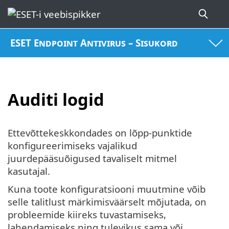
ESET Endpoint Antivirus – Sisukord
Auditi logid
Ettevõttekeskkondades on lõpp-punktide
konfigureerimiseks vajalikud
juurdepääsuõigused tavaliselt mitmel
kasutajal.
Kuna toote konfiguratsiooni muutmine võib
selle talitlust märkimisväärselt mõjutada, on
probleemide kiireks tuvastamiseks,
lahendamiseks ning tulevikus sama või