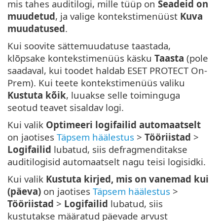
mis tahes auditilogi, mille tüüp on
Seadeid on
muudetud
, ja valige kontekstimenüüst
Kuva
muudatused
.
Kui soovite sättemuudatuse taastada,
klõpsake kontekstimenüüs käsku
Taasta
(pole
saadaval, kui toodet haldab ESET PROTECT On-
Prem). Kui teete kontekstimenüüs valiku
Kustuta kõik
, luuakse selle toiminguga
seotud teavet sisaldav logi.
Kui valik
Optimeeri logifailid automaatselt
on jaotises
Täpsem häälestus
>
Tööriistad
>
Logifailid
lubatud, siis defragmenditakse
auditilogisid automaatselt nagu teisi logisidki.
Kui valik
Kustuta kirjed, mis on vanemad kui
(päeva)
on jaotises
Täpsem häälestus
>
Tööriistad
>
Logifailid
lubatud, siis
kustutakse määratud päevade arvust