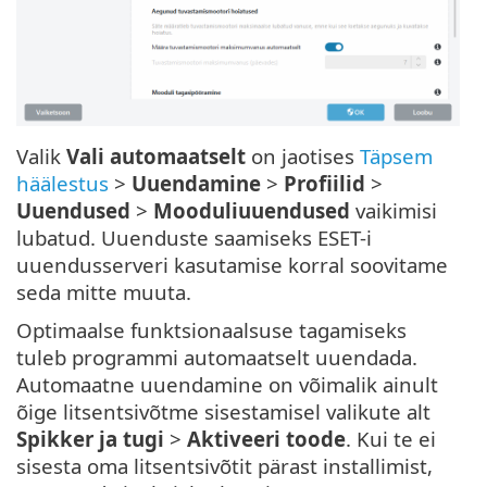
Valik
Vali automaatselt
on jaotises
Täpsem
häälestus
>
Uuendamine
>
Profiilid
>
Uuendused
>
Mooduliuuendused
vaikimisi
lubatud. Uuenduste saamiseks ESET-i
uuendusserveri kasutamise korral soovitame
seda mitte muuta.
Optimaalse funktsionaalsuse tagamiseks
tuleb programmi automaatselt uuendada.
Automaatne uuendamine on võimalik ainult
õige litsentsivõtme sisestamisel valikute alt
Spikker ja tugi
>
Aktiveeri toode
. Kui te ei
sisesta oma litsentsivõtit pärast installimist,