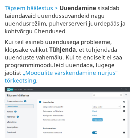
Täpsem häälestus >
Uuendamine
sisaldab
täiendavaid uuendussuvandeid nagu
uuendusrežiim, puhverserveri juurdepääs ja
kohtvõrgu ühendused.
Kui teil esineb uuendusega probleeme,
klõpsake valikut
Tühjenda
, et tühjendada
uuenduste vahemälu. Kui te endiselt ei saa
programmimooduleid uuendada, lugege
jaotist
„Moodulite värskendamine nurjus”
tõrkeotsing
.