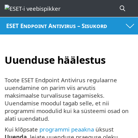
ESET Endpoint Antivirus – Sisukord
Uuenduse häälestus
Toote ESET Endpoint Antivirus regulaarne
uuendamine on parim viis arvutis
maksimaalse turvalisuse tagamiseks.
Uuendamise moodul tagab selle, et nii
programmi moodulid kui ka süsteemi osad on
alati uuendatud.
Kui klõpsate
programmi peaakna
üksust
Uuenda
, leiate uuenduse praeguse oleku,