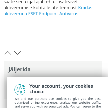
saate seda igal ajal teha. Lisateavet
aktiveerimise kohta leiate teemast
Kuidas
aktiveerida ESET Endpoint Antivirus
.
Jäljerida
ESET-i veebispikker
>
ESET Endpoint
Antivirus
>
Alustamine
> Uuenduse
Your account, your cookies
häälestus
choice
We and our partners use cookies to give you the best
optimized online experience, analyze our website traffic,
and serve you with personalized ads. You can agree to the