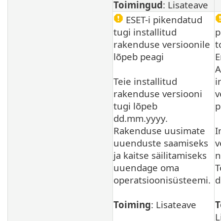
Toimingud
: Lisateave
ESET-i pikendatud
tugi installitud
p
rakenduse versioonile
t
lõpeb peagi
E
A
Teie installitud
i
rakenduse versiooni
v
tugi lõpeb
p
dd.mm.yyyy.
Rakenduse uusimate
I
uuenduste saamiseks
v
ja kaitse säilitamiseks
n
uuendage oma
T
operatsioonisüsteemi.
d
Toiming
: Lisateave
T
L