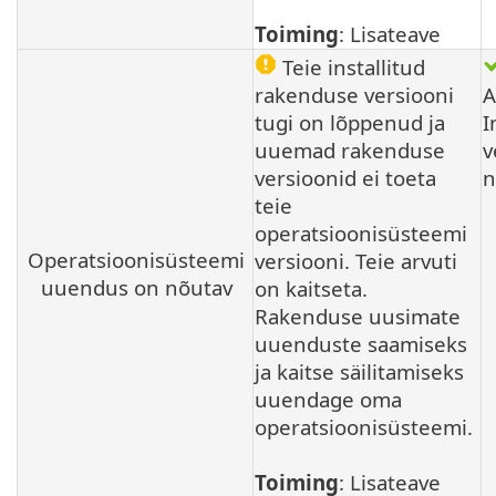
Toiming
: Lisateave
Teie installitud
rakenduse versiooni
A
tugi on lõppenud ja
I
uuemad rakenduse
v
versioonid ei toeta
n
teie
operatsioonisüsteemi
Operatsioonisüsteemi
versiooni. Teie arvuti
uuendus on nõutav
on kaitseta.
Rakenduse uusimate
uuenduste saamiseks
ja kaitse säilitamiseks
uuendage oma
operatsioonisüsteemi.
Toiming
: Lisateave