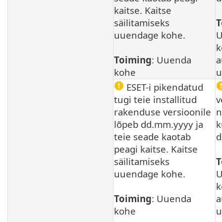
kaitse. Kaitse
säilitamiseks
T
uuendage kohe.
U
k
Toiming
: Uuenda
a
kohe
u
ESET-i pikendatud
tugi teie installitud
v
rakenduse versioonile
n
lõpeb dd.mm.yyyy ja
k
teie seade kaotab
d
peagi kaitse. Kaitse
säilitamiseks
T
uuendage kohe.
U
k
Toiming
: Uuenda
a
kohe
u