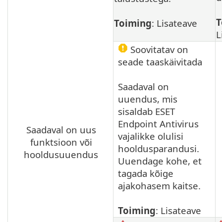
T
Toiming
: Lisateave
L
Soovitatav on
seade taaskäivitada
Saadaval on
uuendus, mis
sisaldab ESET
Endpoint Antivirus
Saadaval on uus
vajalikke olulisi
funktsioon või
hooldusparandusi.
hooldusuuendus
Uuendage kohe, et
tagada kõige
ajakohasem kaitse.
Toiming
: Lisateave