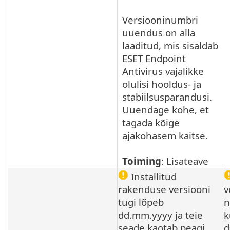
Versiooninumbri
uuendus on alla
laaditud, mis sisaldab
ESET Endpoint
Antivirus vajalikke
olulisi hooldus- ja
stabiilsusparandusi.
Uuendage kohe, et
tagada kõige
ajakohasem kaitse.
Toiming
: Lisateave
Installitud
rakenduse versiooni
v
tugi lõpeb
n
dd.mm.yyyy ja teie
k
seade kaotab peagi
d