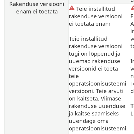
Rakenduse versiooni
Teie installitud
enam ei toetata
rakenduse versiooni
E
ei toetata enam
A
i
Teie installitud
v
rakenduse versiooni
t
tugi on lõppenud ja
uuemad rakenduse
I
versioonid ei toeta
v
teie
n
operatsioonisüsteemi
T
versiooni. Teie arvuti
d
on kaitseta. Viimase
rakenduse uuenduse
T
ja kaitse saamiseks
L
uuendage oma
operatsioonisüsteemi.