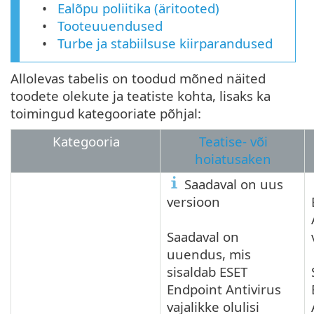
Ealõpu poliitika (äritooted)
Tooteuuendused
Turbe ja stabiilsuse kiirparandused
Allolevas tabelis on toodud mõned näited
toodete olekute ja teatiste kohta, lisaks ka
toimingud kategooriate põhjal:
Kategooria
Teatise- või
hoiatusaken
Saadaval on uus
versioon
Saadaval on
uuendus, mis
sisaldab ESET
Endpoint Antivirus
vajalikke olulisi