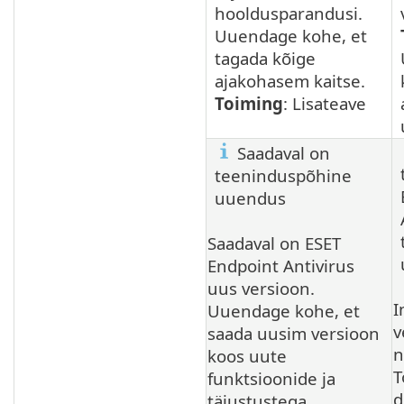
hooldusparandusi.
Uuendage kohe, et
tagada kõige
ajakohasem kaitse.
Toiming
: Lisateave
Saadaval on
teeninduspõhine
uuendus
Saadaval on ESET
Endpoint Antivirus
uus versioon.
I
Uuendage kohe, et
v
saada uusim versioon
n
koos uute
T
funktsioonide ja
d
täiustustega.