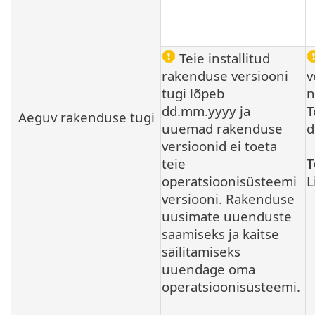
Teie installitud
rakenduse versiooni
v
tugi lõpeb
n
dd.mm.yyyy ja
T
Aeguv rakenduse tugi
uuemad rakenduse
d
versioonid ei toeta
teie
T
operatsioonisüsteemi
L
versiooni. Rakenduse
uusimate uuenduste
saamiseks ja kaitse
säilitamiseks
uuendage oma
operatsioonisüsteemi.