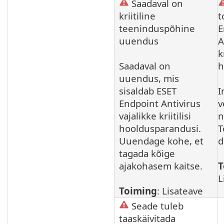
Saadaval on
kriitiline
t
teeninduspõhine
E
uuendus
A
k
Saadaval on
h
uuendus, mis
sisaldab ESET
I
Endpoint Antivirus
v
vajalikke kriitilisi
n
hooldusparandusi.
T
Uuendage kohe, et
d
tagada kõige
ajakohasem kaitse.
T
L
Toiming
: Lisateave
Seade tuleb
taaskäivitada