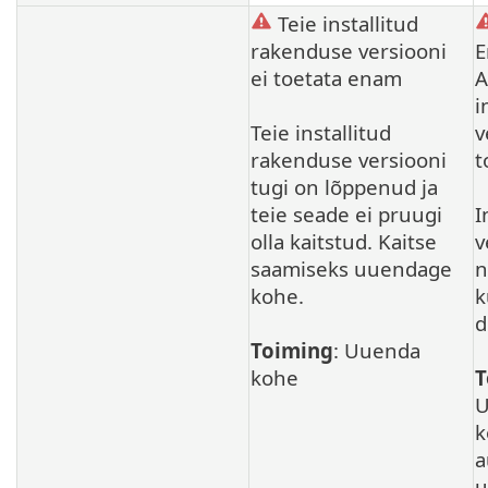
Teie installitud
rakenduse versiooni
E
ei toetata enam
A
i
Teie installitud
v
rakenduse versiooni
t
tugi on lõppenud ja
teie seade ei pruugi
I
olla kaitstud. Kaitse
v
saamiseks uuendage
n
kohe.
k
d
Toiming
: Uuenda
kohe
T
U
k
a
u