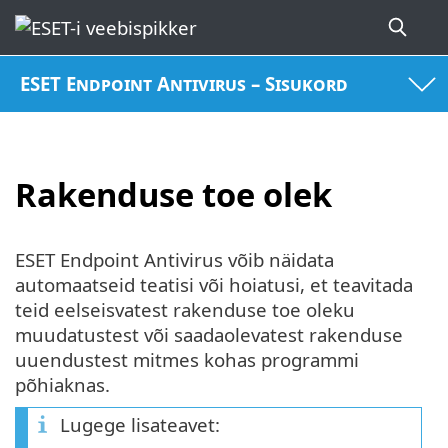
ESET Endpoint Antivirus – Sisukord
Rakenduse toe olek
ESET Endpoint Antivirus võib näidata
automaatseid teatisi või hoiatusi, et teavitada
teid eelseisvatest rakenduse toe oleku
muudatustest või saadaolevatest rakenduse
uuendustest mitmes kohas programmi
põhiaknas.
Lugege lisateavet: