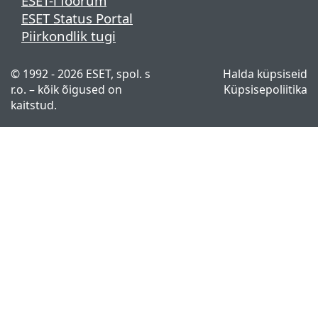
ESET-i foorum
ESET Status Portal
Piirkondlik tugi
© 1992 - 2026 ESET, spol. s
Halda küpsiseid
r.o. – kõik õigused on
Küpsisepoliitika
kaitstud.