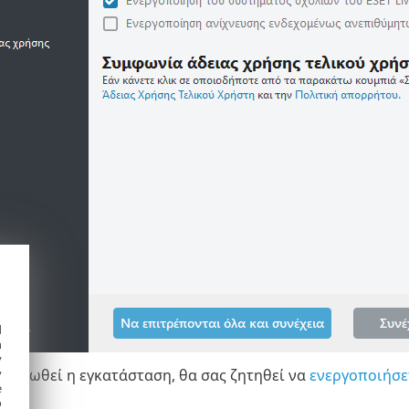
d
h
y
ληρωθεί η εγκατάσταση, θα σας ζητηθεί να
ενεργοποιήσετ
y
e
o