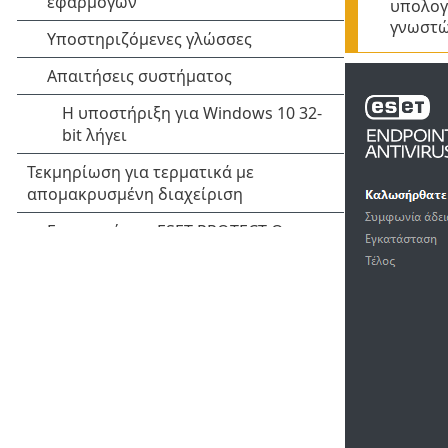
υπολογ
γνωστών