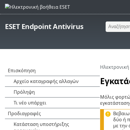
ESET Endpoint Antivirus
Ηλεκτρονική
Εγκατά
Μόλις φορτώσ
εγκατάσταση
Βεβαιω
δύο ή π
με την 