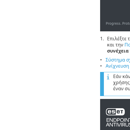
Επιλέξτε 
και την
Πο
συνέχεια
Σύστημα σ
Ανίχνευση
Εάν κάν
χρήσης 
έναν σ