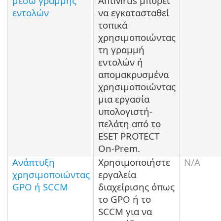
μέσω γραμμής
Antivirus μπορεί
εντολών
να εγκατασταθεί
τοπικά
χρησιμοποιώντας
τη γραμμή
εντολών ή
απομακρυσμένα
χρησιμοποιώντας
μια εργασία
υπολογιστή-
πελάτη από το
ESET PROTECT
On-Prem.
Ανάπτυξη
Χρησιμοποιήστε
N/A
χρησιμοποιώντας
εργαλεία
GPO ή SCCM
διαχείρισης όπως
το GPO ή το
SCCM για να