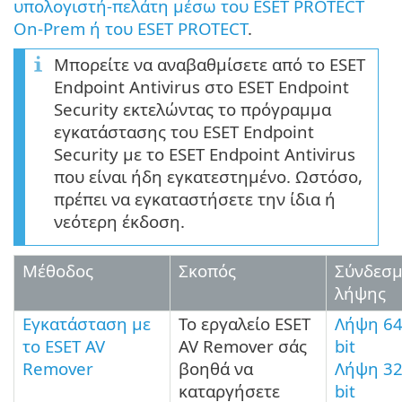
υπολογιστή-πελάτη μέσω του ESET PROTECT
On-Prem ή του ESET PROTECT
.
Μπορείτε να αναβαθμίσετε από το ESET
Endpoint Antivirus στο ESET Endpoint
Security εκτελώντας το πρόγραμμα
εγκατάστασης του ESET Endpoint
Security με το ESET Endpoint Antivirus
που είναι ήδη εγκατεστημένο. Ωστόσο,
πρέπει να εγκαταστήσετε την ίδια ή
νεότερη έκδοση.
Μέθοδος
Σκοπός
Σύνδεσμ
λήψης
Εγκατάσταση με
Το εργαλείο ESET
Λήψη 6
το ESET AV
AV Remover σάς
bit
Remover
βοηθά να
Λήψη 3
καταργήσετε
bit