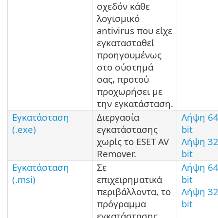
σχεδόν κάθε
λογισμικό
antivirus που είχε
εγκατασταθεί
προηγουμένως
στο σύστημά
σας, προτού
προχωρήσει με
την εγκατάσταση.
Εγκατάσταση
Διεργασία
Λήψη 6
(.exe)
εγκατάστασης
bit
χωρίς το ESET AV
Λήψη 3
Remover.
bit
Εγκατάσταση
Σε
Λήψη 6
(.msi)
επιχειρηματικά
bit
περιβάλλοντα, το
Λήψη 3
πρόγραμμα
bit
εγκατάστασης