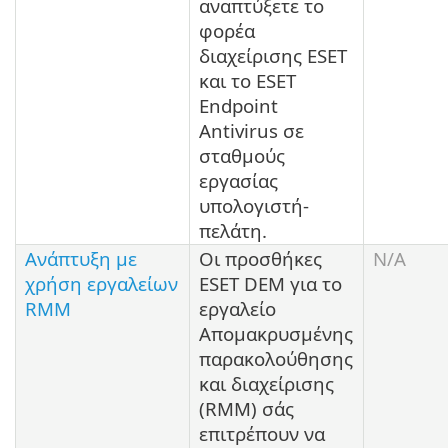
αναπτύξετε το
φορέα
διαχείρισης ESET
και το ESET
Endpoint
Antivirus σε
σταθμούς
εργασίας
υπολογιστή-
πελάτη.
Ανάπτυξη με
Οι προσθήκες
N/A
χρήση εργαλείων
ESET DEM για το
RMM
εργαλείο
Απομακρυσμένης
παρακολούθησης
και διαχείρισης
(RMM) σάς
επιτρέπουν να