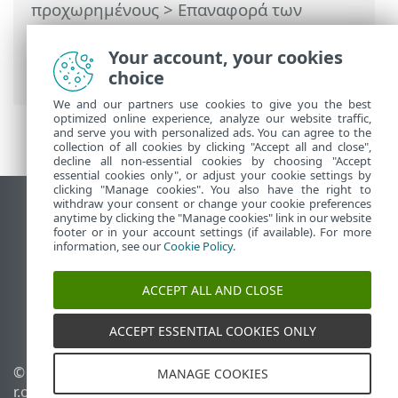
προχωρημένους
> Επαναφορά των
ρυθμίσεων για προχωρημένους >
Επαναφορά όλων των ρυθμίσεων στις
Your account, your cookies
προεπιλεγμένες τιμές
choice
We and our partners use cookies to give you the best
optimized online experience, analyze our website traffic,
and serve you with personalized ads. You can agree to the
collection of all cookies by clicking "Accept all and close",
decline all non-essential cookies by choosing "Accept
essential cookies only", or adjust your cookie settings by
clicking "Manage cookies". You also have the right to
withdraw your consent or change your cookie preferences
Προβολή ιστότοπου επιφάνειας εργασίας
anytime by clicking the "Manage cookies" link in our website
footer or in your account settings (if available). For more
End of Life
information, see our
Cookie Policy
.
Γνωσιακή βάση ESET
Ομάδα συζήτησης ESET
ACCEPT ALL AND CLOSE
ESET Status Portal
Τοπική υποστήριξη
ACCEPT ESSENTIAL COOKIES ONLY
© 1992 - 2026 ESET, spol. s
Διαχείριση cookies
MANAGE COOKIES
r.o. - Με την επιφύλαξη
Πολιτική cookie