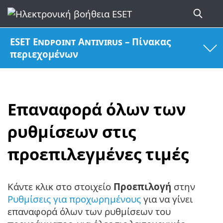
ESET Endpoint Antivirus – Πίνακας
περιεχομένων
Επαναφορά όλων των
ρυθμίσεων στις
προεπιλεγμένες τιμές
Κάντε κλικ στο στοιχείο
Προεπιλογή
στην
Ρυθμίσεις για προχωρημένους
για να γίνει
επαναφορά όλων των ρυθμίσεων του