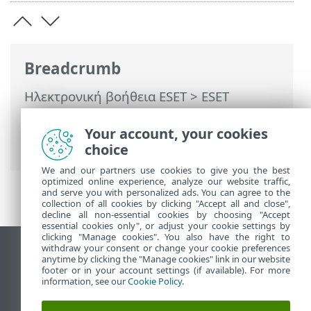
Breadcrumb
Ηλεκτρονική βοήθεια ESET
>
ESET
Endpoint Antivirus
>
Χρησιμοποιώντας το
ESET Endpoint Antivirus
>
Εργαλεία
>
Your account, your cookies
Αναφορά ασφαλείας
choice
We and our partners use cookies to give you the best
optimized online experience, analyze our website traffic,
and serve you with personalized ads. You can agree to the
collection of all cookies by clicking "Accept all and close",
decline all non-essential cookies by choosing "Accept
essential cookies only", or adjust your cookie settings by
clicking "Manage cookies". You also have the right to
withdraw your consent or change your cookie preferences
Προβολή ιστότοπου επιφάνειας εργασίας
anytime by clicking the "Manage cookies" link in our website
footer or in your account settings (if available). For more
End of Life
information, see our
Cookie Policy
.
Γνωσιακή βάση ESET
Ομάδα συζήτησης ESET