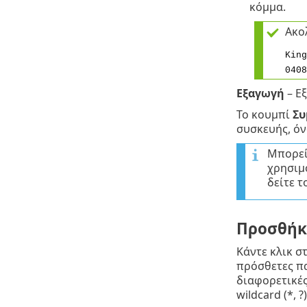
κόμμα.
Ακο
King
0408
Εξαγωγή
– Εξ
Το κουμπί
Σ
συσκευής, όν
Μπορεί
χρησιμ
δείτε τ
Προσθήκ
Κάντε κλικ σ
πρόσθετες π
διαφορετικές
wildcard (*, ?)