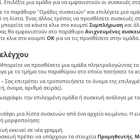
. Επιλέξτε μια ομάδα για να εμφανιστούν οι συσκευές στο
ε το παράθυρο "Ομάδες συσκευών" και επιλέγετε μια ομά
 τη λίστα. Ένας άλλος τρόπος να προσθέσετε συσκευές στη
 μπορείτε να κάνετε κλικ στο κουμπί
Συμπλήρωση
και όλ
σας θα εμφανιστούν στο παράθυρο
Ανιχνευμένες συσκευ
ντε κλικ στο κουμπί
OK
για να τις προσθέσετε στην ομάδα.
 ελέγχου
Μπορείτε να προσθέσετε μια ομάδα πληκτρολογώντας το 
γα με το τμήμα του παραθύρου στο οποίο πατήσατε το κ
– Σας επιτρέπει να τροποποιήσετε το όνομα της επιλεγμ
ή, όνομα, αριθμό σειράς).
Διαγράφει την επιλεγμένη ομάδα ή συσκευή ανάλογα με τ
Εισάγει μια λίστα συσκευών από ένα αρχείο κειμένου. Η 
τή μορφοποίηση:
υή εκκινεί σε νέα γραμμή.
συσκευή πρέπει να υπάρχουν τα στοιχεία
Προμηθευτής
,
Μ