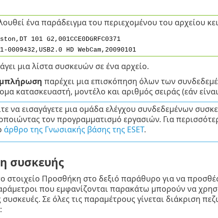
λουθεί ένα παράδειγμα του περιεχομένου του αρχείου κε
ston,DT 101 G2,001CCE0DGRFC0371
1-0009432,USB2.0 HD WebCam,20090101
άγει μια λίστα συσκευών σε ένα αρχείο.
υμπλήρωση
παρέχει μια επισκόπηση όλων των συνδεδεμ
ομα κατασκευαστή, μοντέλο και αριθμός σειράς (εάν είναι
τε να εισαγάγετε μια ομάδα ελέγχου συνδεδεμένων συσκε
οποιώντας τον προγραμματισμό εργασιών. Για περισσότερ
ο
άρθρο της Γνωσιακής βάσης της ESET
.
η συσκευής
το στοιχείο Προσθήκη στο δεξιό παράθυρο για να προσθέ
αράμετροι που εμφανίζονται παρακάτω μπορούν να χρησι
 συσκευές. Σε όλες τις παραμέτρους γίνεται διάκριση πε
: