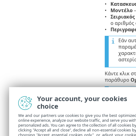
Κατασκευ
Μοντέλο
–
Σειριακός
ο αριθμός 
Περιγραφ
Εάν αυτ
παραμέ
χαρακτ
αστερί
Κάντε κλικ σ
παράθυρο
Ο
Αφού δ
Your account, your cookies
συσκε
choice
Σημειώνεται 
We and our partners use cookies to give you the best optimize
συσκευή τύπο
online experience, analyze our website traffic, and serve you wit
μόνο τρεις Ε
personalized ads. You can agree to the collection of all cookies b
συνεπώς για 
clicking "Accept all and close", decline all non-essential cookies b
choosing "Accept essential cookies only", or adjust your cooki