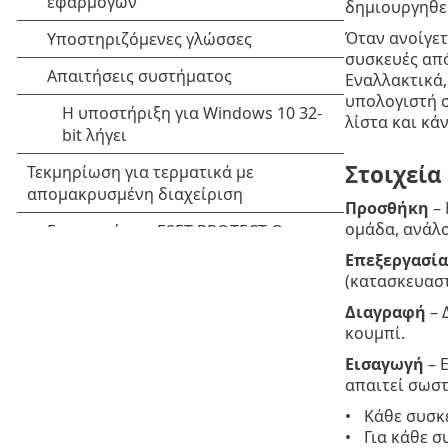
δημιουργηθεί
Όταν ανοίγετ
συσκευές από
Εναλλακτικά,
υπολογιστή 
λίστα και κά
Στοιχεία
Προσθήκη
– 
ομάδα, ανάλο
Επεξεργασία
(κατασκευαστ
Διαγραφή
– 
κουμπί.
Εισαγωγή
– 
απαιτεί σωσ
Κάθε συσκε
Για κάθε 