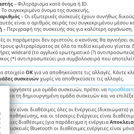
αστής
– Φιλτράρισμα κατά όνομα ή ID.
 Το συγκεκριμένο όνομα της συσκευής.
 αριθμός
– Οι εξωτερικές συσκευές έχουν συνήθως δικούς
αυτός είναι ο αριθμός σειράς του συγκεκριμένου μέσου κα
ή
– Περιγραφή της συσκευής σας για καλύτερη οργάνωση.
ές οι παράμετροι δεν οριστούν, ο κανόνας θα αγνοήσει αυ
τρους φιλτραρίσματος σε όλα τα πεδία κειμένου γίνεται
ήρες wildcard (το αγγλικό ερωτηματικό (?) αντιπροσωπεύ
σκος (*) αντιπροσωπεύει μια συμβολοσειρά που αποτελεί
το στοιχείο
OK
για να αποθηκεύσετε τις αλλαγές. Κάντε κλ
μάδες συσκευών
χωρίς να αποθηκεύσετε τις αλλαγές.
ημιουργήσετε μια ομάδα συσκευών, πρέπει να
προσθέσετε
υών
για τη δημιουργημένη ομάδα συσκευών και να επιλέξετ
ότι δεν είναι διαθέσιμες όλες οι Ενέργειες (δικαιώματα) 
d
υ αποθήκευσης, και οι τέσσερις Ενέργειες είναι διαθέσι
h
νέργειες διαθέσιμες (για παράδειγμα η ενέργεια
Αποκλεισ
y
τις συσκευές Bluetooth οι διαθέσιμες ενέργειες είναι μό
y
e