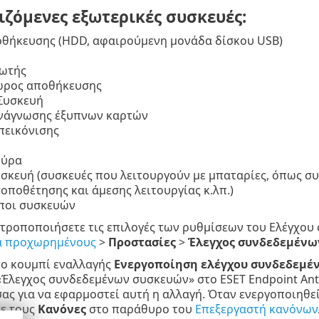
ζόμενες εξωτερικές συσκευές:
οθήκευσης (HDD, αφαιρούμενη μονάδα δίσκου USB)
ωτής
Χώρος αποθήκευσης
 Συσκευή
νάγνωσης έξυπνων καρτών
πεικόνισης
θύρα
σκευή (συσκευές που λειτουργούν με μπαταρίες, όπως σ
οποθέτησης και άμεσης λειτουργίας κ.λπ.)
ύποι συσκευών
 τροποποιήσετε τις επιλογές των ρυθμίσεων του Ελέγχο
ια προχωρημένους
>
Προστασίες
>
Έλεγχος συνδεδεμένω
το κουμπί εναλλαγής
Ενεργοποίηση ελέγχου συνδεδεμέ
Έλεγχος συνδεδεμένων συσκευών» στο ESET Endpoint Anti
ας για να εφαρμοστεί αυτή η αλλαγή. Όταν ενεργοποιηθε
τε τους
Κανόνες
στο παράθυρο του
Επεξεργαστή κανόνων