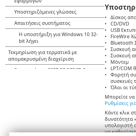
Υποστηρι
Δίσκος απ
CD/DVD
USB Εκτυπ
FireWire 
Bluetooth
Συσκευή α
Συσκευή α
Μόντεμ
LPT/COM 
Φορητή συ
συσκευές τ
Όλοι οι τ
Μπορείτε να
Ρυθμίσεις γ
Κάντε κλικ σ
δυνατότητα «
υπολογιστή σ
να καθορίσε