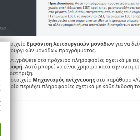
το στοιχείο
Εμφάνιση λειτουργικών μονάδων
για να δεί
λειτουργικών μονάδων προγράμματος.
α αντιγράψετε στο πρόχειρο πληροφορίες σχετικά με τις
ντιγραφή
. Αυτό μπορεί να είναι χρήσιμο κατά την αντιμ
d
ή υποστήριξη.
h
 στο στοιχείο
Μηχανισμός ανίχνευσης
στο παράθυρο «Λει
y
το οποίο περιέχει πληροφορίες σχετικά με κάθε έκδοση τ
y
e
o
s
e
e