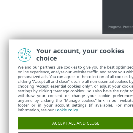
Κάντε κλικ σ
φορτωμένων 
Your account, your cookies
choice
Μπορείτε ν
επιλογή
Α
We and our partners use cookies to give you the best optimize
την Τεχνικ
online experience, analyze our website traffic, and serve you wit
Κάντε κλικ
personalized ads. You can agree to the collection of all cookies b
ιών ESET, 
clicking "Accept all and close", decline all non-essential cookies b
choosing "Accept essential cookies only", or adjust your cooki
settings by clicking "Manage cookies". You also have the right t
withdraw your consent or change your cookie preference
anytime by clicking the "Manage cookies" link in our websit
footer or in your account settings (if available). For mor
information, see our
Cookie Policy
.
ACCEPT ALL AND CLOSE