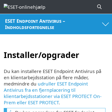
ESET Endpoint Antivirus –
Indholdsfortegnelse
Installer/opgrader
Du kan installere ESET Endpoint Antivirus på
en klientarbejdsstation på flere måder,
medmindre du
udruller ESET Endpoint
Antivirus fra en fjernplacering til
klientarbejdsstationer via ESET PROTECT On-
Prem eller ESET PROTECT
.