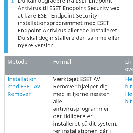
Du kan opgradere fra ESET Endpoint
Antivirus til ESET Endpoint Security ved
at køre ESET Endpoint Security-
installationsprogrammet med ESET
Endpoint Antivirus allerede installeret.
Du skal dog installere den samme eller
nyere version.
Metode
Formål
Lin
ove
Installation
Værktøjet ESET AV
He
med ESET AV
Remover hjælper dig
bit
Remover
med at fjerne næsten
He
alle
bit
antivirusprogrammer,
der tidligere er
installeret på dit system,
før installationen går i