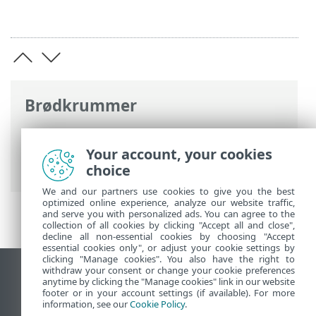
Brødkrummer
ESET-onlinehjælp
>
ESET Endpoint
Antivirus
>
Dokumentation til
Your account, your cookies
slutpunkter, der fjernadministreres
choice
We and our partners use cookies to give you the best
optimized online experience, analyze our website traffic,
and serve you with personalized ads. You can agree to the
collection of all cookies by clicking "Accept all and close",
decline all non-essential cookies by choosing "Accept
essential cookies only", or adjust your cookie settings by
clicking "Manage cookies". You also have the right to
withdraw your consent or change your cookie preferences
Vis computerwebsted
anytime by clicking the "Manage cookies" link in our website
footer or in your account settings (if available). For more
End of Life
information, see our
Cookie Policy
.
ESET-vidensbase