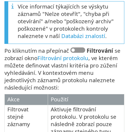
Více informací týkajících se výskytu
záznamů "Nelze otevřít", "chyba při
otevírání" a/nebo "poškozený archiv"
poškozené" v protokolech kontroly
naleznete v naší
Databázi znalostí
.
Po kliknutím na přepínač
Filtrování
se
zobrazí okno
Filtrování protokolu
, ve kterém
můžete definovat vlastní kritéria pro zúžení
vyhledávání. V kontextovém menu
jednotlivých záznamů protokolu naleznete
následující možnosti:
Akce
Použití
Filtrovat
Aktivuje filtrování
stejné
protokolu. V protokolu se
záznamy
následně zobrazí pouze
záznamy stejného typu,