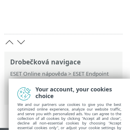
Drobečková navigace
ESET Online nápověda
>
ESET Endpoint
Antivirus
>
Použití ESET Endpoint
Antivirus
>
Kontrola počítače
> Protokol
Your account, your cookies
kontroly počítače
choice
We and our partners use cookies to give you the best
optimized online experience, analyze our website traffic,
and serve you with personalized ads. You can agree to the
collection of all cookies by clicking "Accept all and close",
decline all non-essential cookies by choosing "Accept
essential cookies only", or adjust your cookie settings by