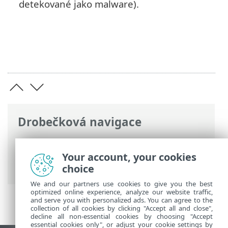
detekované jako malware).
Drobečková navigace
ESET Online nápověda
>
ESET Endpoint
Antivirus
>
Použití ESET Endpoint
Your account, your cookies
Antivirus
>
Nástroje
> Protokoly
choice
We and our partners use cookies to give you the best
optimized online experience, analyze our website traffic,
and serve you with personalized ads. You can agree to the
collection of all cookies by clicking "Accept all and close",
decline all non-essential cookies by choosing "Accept
essential cookies only", or adjust your cookie settings by