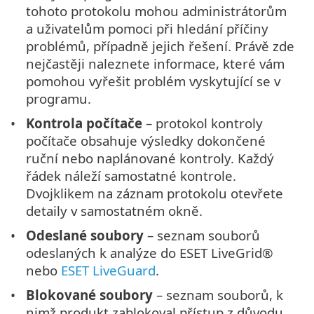
tohoto protokolu mohou administrátorům
a uživatelům pomoci při hledání příčiny
problémů, případně jejich řešení. Právě zde
nejčastěji naleznete informace, které vám
pomohou vyřešit problém vyskytující se v
programu.
Kontrola počítače
– protokol kontroly
počítače obsahuje výsledky dokončené
ruční nebo naplánované kontroly. Každý
řádek náleží samostatné kontrole.
Dvojklikem na záznam protokolu otevřete
detaily v samostatném okně.
Odeslané soubory
– seznam souborů
odeslaných k analýze do ESET LiveGrid®
nebo
ESET LiveGuard
.
Blokované soubory
– seznam souborů, k
nimž produkt zablokoval přístup z důvodu