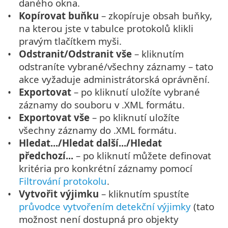
daného okna.
Kopírovat buňku
– zkopíruje obsah buňky,
na kterou jste v tabulce protokolů klikli
pravým tlačítkem myši.
Odstranit/Odstranit vše
– kliknutím
odstraníte vybrané/všechny záznamy – tato
akce vyžaduje administrátorská oprávnění.
Exportovat
– po kliknutí uložíte vybrané
záznamy do souboru v .XML formátu.
Exportovat vše
– po kliknutí uložíte
všechny záznamy do .XML formátu.
Hledat.../Hledat další.../Hledat
předchozí...
– po kliknutí můžete definovat
kritéria pro konkrétní záznamy pomocí
Filtrování protokolu
.
Vytvořit výjimku
– kliknutím spustíte
průvodce vytvořením detekční výjimky
(tato
možnost není dostupná pro objekty