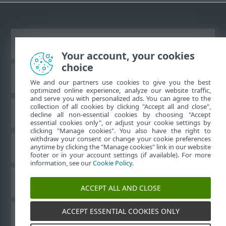
Переглянути повну версію
Your account, your cookies
choice
База знань ESET
We and our partners use cookies to give you the best
optimized online experience, analyze our website traffic,
and serve you with personalized ads. You can agree to the
collection of all cookies by clicking "Accept all and close",
Форум ESET
decline all non-essential cookies by choosing "Accept
essential cookies only", or adjust your cookie settings by
clicking "Manage cookies". You also have the right to
withdraw your consent or change your cookie preferences
Регіональна підтримка
anytime by clicking the "Manage cookies" link in our website
footer or in your account settings (if available). For more
information, see our
Cookie Policy
.
Керувати файлами cookie
ACCEPT ALL AND CLOSE
ACCEPT ESSENTIAL COOKIES ONLY
Посібники користувача ESET