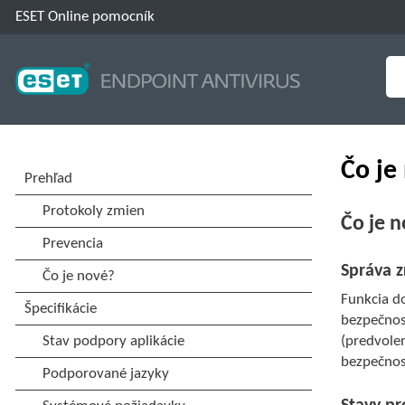
ESET Online pomocník
Čo je
Čo je n
Správa z
Funkcia d
bezpečnos
(predvole
bezpečnost