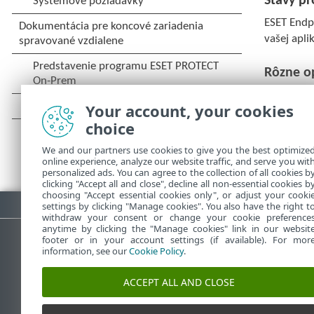
Stavy pr
ESET Endpo
vašej apli
Rôzne o
Your account, your cookies
choice
We and our partners use cookies to give you the best optimize
online experience, analyze our website traffic, and serve you wit
personalized ads. You can agree to the collection of all cookies b
clicking "Accept all and close", decline all non-essential cookies b
choosing "Accept essential cookies only", or adjust your cooki
Stiahnuť PDF
settings by clicking "Manage cookies". You also have the right t
withdraw your consent or change your cookie preference
anytime by clicking the "Manage cookies" link in our websit
footer or in your account settings (if available). For mor
information, see our
Cookie Policy
.
Databáza znalostí ESET
ESET 
ACCEPT ALL AND CLOSE