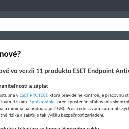
 nové?
ové vo verzii 11 produktu ESET Endpoint Anti
raniteľností a záplat
ostupná v
ESET PROTECT
, ktorá pravidelne kontroluje pracovnú st
tným rizikám.
Správa záplat
pred spustením sťahovania skontrol
ná a minimálna hodnota je 2 GB). Prostredníctvom automatických
né riziká a zaisťuje tak vyššiu bezpečnosť zariadení.