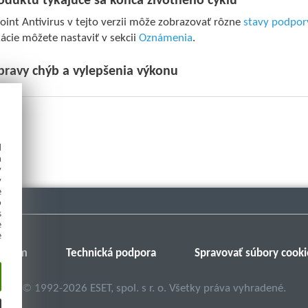
oduktu týkajúce sa konca životného cyklu
int Antivirus v tejto verzii môže zobrazovať rôzne
stavy podpory
kácie môžete nastaviť v sekcii
Oznámenia
.
pravy chýb a vylepšenia výkonu
d
h
y
y
e
o
s
e
e
Fórum
Technická podpora
Spravovať súbory cooki
©
1992-2026
ESET, spol. s r. o. Všetky práva vyhradené.