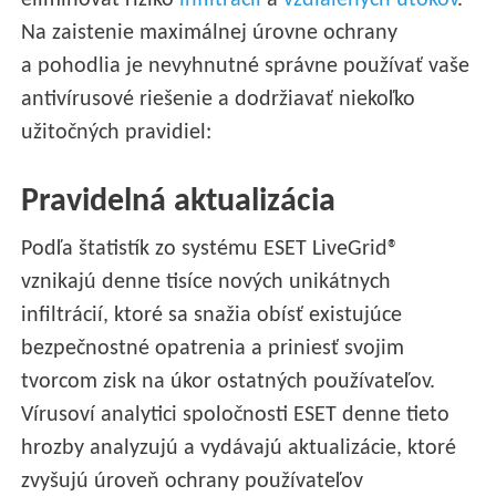
eliminovať riziko
infiltrácií
a
vzdialených útokov
.
Na zaistenie maximálnej úrovne ochrany
a pohodlia je nevyhnutné správne používať vaše
antivírusové riešenie a dodržiavať niekoľko
užitočných pravidiel:
Pravidelná aktualizácia
Podľa štatistík zo systému ESET LiveGrid®
vznikajú denne tisíce nových unikátnych
infiltrácií, ktoré sa snažia obísť existujúce
bezpečnostné opatrenia a priniesť svojim
tvorcom zisk na úkor ostatných používateľov.
Vírusoví analytici spoločnosti ESET denne tieto
hrozby analyzujú a vydávajú aktualizácie, ktoré
zvyšujú úroveň ochrany používateľov