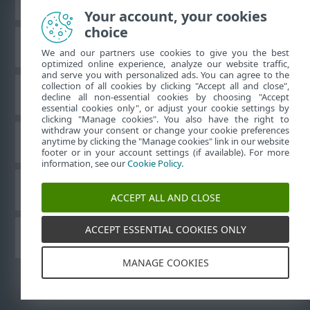
Your account, your cookies
choice
Databáza znalostí ESET
We and our partners use cookies to give you the best
optimized online experience, analyze our website traffic,
and serve you with personalized ads. You can agree to the
collection of all cookies by clicking "Accept all and close",
ESET Fórum
decline all non-essential cookies by choosing "Accept
essential cookies only", or adjust your cookie settings by
clicking "Manage cookies". You also have the right to
withdraw your consent or change your cookie preferences
Technická podpora
anytime by clicking the "Manage cookies" link in our website
footer or in your account settings (if available). For more
information, see our
Cookie Policy
.
Spravovať súbory cookie
ACCEPT ALL AND CLOSE
ACCEPT ESSENTIAL COOKIES ONLY
Používateľské príručky ESET
MANAGE COOKIES
©
1992-2026
ESET, spol. s r. o. Všetky práva vyhradené.