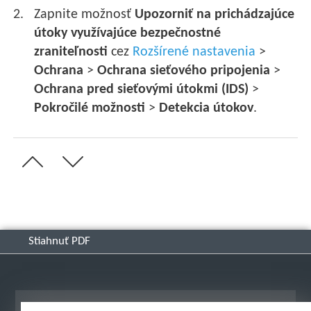
Zapnite možnosť
Upozorniť na prichádzajúce
útoky využívajúce bezpečnostné
zraniteľnosti
cez
Rozšírené nastavenia
>
Ochrana
>
Ochrana sieťového pripojenia
>
Ochrana pred sieťovými útokmi (IDS)
>
Pokročilé možnosti
>
Detekcia útokov
.
Stiahnuť PDF
Zobraziť stránku ako na počítači