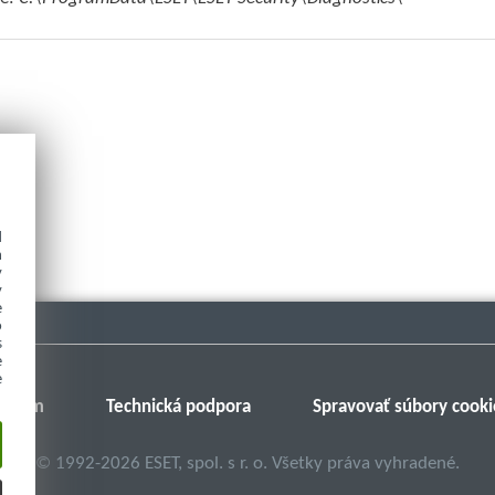
d
h
y
y
e
o
s
e
e
Fórum
Technická podpora
Spravovať súbory cooki
©
1992-2026
ESET, spol. s r. o. Všetky práva vyhradené.