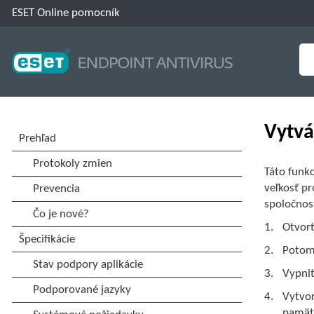
ESET Online pomocník
Vytvá
Táto funk
veľkosť pr
spoločnost
Otvor
Potom 
Vypnit
Vytvor
pamät