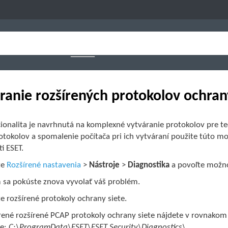
ranie rozšírených protokolov ochran
cionalita je navrhnutá na komplexné vytváranie protokolov pre 
otokolov a spomalenie počítača pri ich vytváraní použite túto mo
i ESET.
te
Rozšírené nastavenia
>
Nástroje
>
Diagnostika
a povoľte možn
sa pokúste znova vyvolať váš problém.
e rozšírené protokoly ochrany siete.
ené rozšírené PCAP protokoly ochrany siete nájdete v rovnakom a
e:
C:\ProgramData\ESET\ESET Security\Diagnostics\