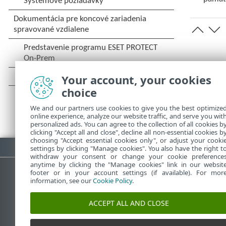
Your account, your cookies
choice
We and our partners use cookies to give you the best optimize
online experience, analyze our website traffic, and serve you wit
personalized ads. You can agree to the collection of all cookies b
clicking "Accept all and close", decline all non-essential cookies b
choosing "Accept essential cookies only", or adjust your cooki
Stiahnuť PDF
settings by clicking "Manage cookies". You also have the right t
withdraw your consent or change your cookie preference
anytime by clicking the "Manage cookies" link in our websit
footer or in your account settings (if available). For mor
information, see our
Cookie Policy
.
Databáza znalostí ESET
ESET 
ACCEPT ALL AND CLOSE