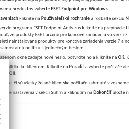
znamu produktov vyberte
ESET Endpoint pre Windows
.
taveniach
kliknite na
Používateľské rozhranie
a rozbaľte sekciu
N
verzie programu ESET Endpoint Antivirus kliknite na prepínacie t
mnúť, že produkty ESET určené pre koncové zariadenia vo verzii
 sieti nainštalované produkty pre koncové zariadenia verzie 7 a n
 samostatnú politiku s jedinečným heslom.
azenom okne zadajte nové heslo, potvrďte ho a kliknite na
OK
. 
te politiku ku klientom. Kliknite na
Priradiť
a vyberte počítače al
te na
OK
.
olujte, či sú všetky želané klientske počítače zahrnuté v zozname,
d
h
olujte nastavenia v sekcii Súhrn a kliknutím na
Dokončiť
uložte n
y
y
e
o
s
e
e