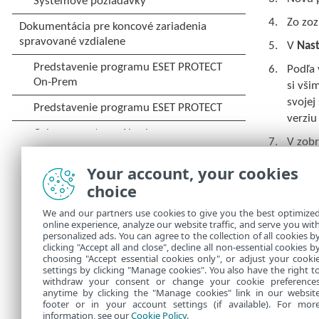
Zo zo
V
Nas
Podľa 
si vši
svojej
verziu
V zobr
Priraď
Your account, your cookies
Klikni
choice
Skontr
We and our partners use cookies to give you the best optimize
online experience, analyze our website traffic, and serve you wit
Skontr
personalized ads. You can agree to the collection of all cookies b
clicking "Accept all and close", decline all non-essential cookies b
choosing "Accept essential cookies only", or adjust your cooki
settings by clicking "Manage cookies". You also have the right t
withdraw your consent or change your cookie preference
anytime by clicking the "Manage cookies" link in our websit
footer or in your account settings (if available). For mor
information, see our
Cookie Policy
.