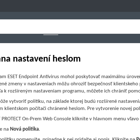
na nastavení heslom
am ESET Endpoint Antivirus mohol poskytovať maximálnu úroveň o
né zmeny v nastaveniach môžu ohroziť bezpečnosť klientskeho p
ľa k rozšíreným nastaveniam programu, môžete ich chrániť pomo
ôže vytvoriť politiku, na základe ktorej budú rozšírené nastave
m klientskom počítači chránené heslom. Pre vytvorenie novej pol
T PROTECT On-Prem Web Console kliknite v hlavnom menu vľavo
te na
Nová politika
.
olitiku pomenujte, prípadne k nej pridajte aj popis. Kliknite na
P