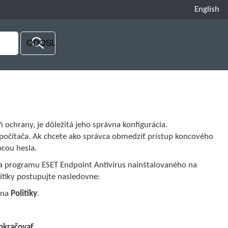
English
chrany, je dôležitá jeho správna konfigurácia.
očítača. Ak chcete ako správca obmedziť prístup koncového
cou hesla.
nia programu ESET Endpoint Antivirus nainštalovaného na
itiky postupujte nasledovne:
 na
Politiky
.
okračovať
.