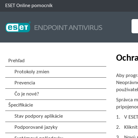
ESET Online pomocník
Ochra
Aby progr
Neoprávne
používate
Správca m
pripojeno
V ESE
Klikni
Novú p