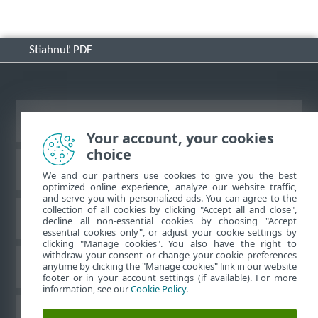
Stiahnuť PDF
Zobraziť stránku ako na počítači
Your account, your cookies
choice
Databáza znalostí ESET
We and our partners use cookies to give you the best
optimized online experience, analyze our website traffic,
and serve you with personalized ads. You can agree to the
collection of all cookies by clicking "Accept all and close",
ESET Fórum
decline all non-essential cookies by choosing "Accept
essential cookies only", or adjust your cookie settings by
clicking "Manage cookies". You also have the right to
withdraw your consent or change your cookie preferences
Technická podpora
anytime by clicking the "Manage cookies" link in our website
footer or in your account settings (if available). For more
information, see our
Cookie Policy
.
Spravovať súbory cookie