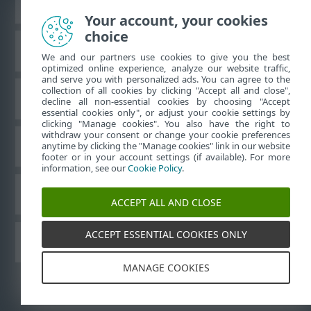
Zobraziť stránku ako na počítači
Your account, your cookies
choice
Databáza znalostí ESET
We and our partners use cookies to give you the best
optimized online experience, analyze our website traffic,
and serve you with personalized ads. You can agree to the
collection of all cookies by clicking "Accept all and close",
ESET Fórum
decline all non-essential cookies by choosing "Accept
essential cookies only", or adjust your cookie settings by
clicking "Manage cookies". You also have the right to
withdraw your consent or change your cookie preferences
Technická podpora
anytime by clicking the "Manage cookies" link in our website
footer or in your account settings (if available). For more
information, see our
Cookie Policy
.
Spravovať súbory cookie
ACCEPT ALL AND CLOSE
ACCEPT ESSENTIAL COOKIES ONLY
Používateľské príručky ESET
MANAGE COOKIES
©
1992-2026
ESET, spol. s r. o. Všetky práva vyhradené.