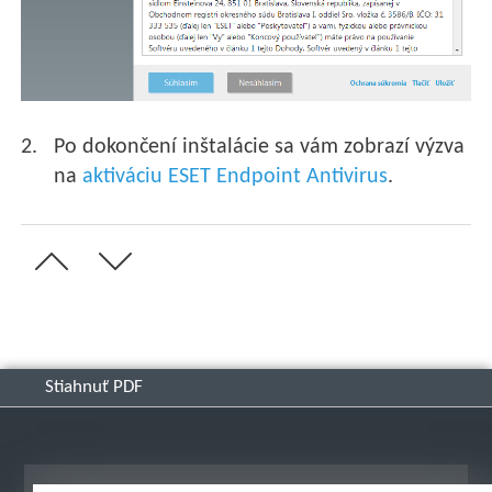
Po dokončení inštalácie sa vám zobrazí výzva
na
aktiváciu ESET Endpoint Antivirus
.
Stiahnuť PDF