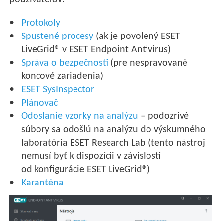
používateľov:
Protokoly
Spustené procesy
(ak je povolený ESET
LiveGrid® v ESET Endpoint Antivirus)
Správa o bezpečnosti
(pre nespravované
koncové zariadenia)
ESET SysInspector
Plánovač
Odoslanie vzorky na analýzu
– podozrivé
súbory sa odošlú na analýzu do výskumného
laboratória ESET Research Lab (tento nástroj
nemusí byť k dispozícii v závislosti
od konfigurácie ESET LiveGrid®)
Karanténa