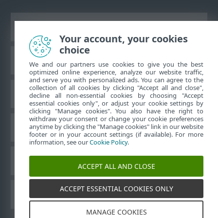
Zobraziť stránku ako na počítači
Your account, your cookies
choice
Databáza znalostí ESET
We and our partners use cookies to give you the best
optimized online experience, analyze our website traffic,
and serve you with personalized ads. You can agree to the
collection of all cookies by clicking "Accept all and close",
ESET Fórum
decline all non-essential cookies by choosing "Accept
essential cookies only", or adjust your cookie settings by
clicking "Manage cookies". You also have the right to
withdraw your consent or change your cookie preferences
Technická podpora
anytime by clicking the "Manage cookies" link in our website
footer or in your account settings (if available). For more
information, see our
Cookie Policy
.
Spravovať súbory cookie
ACCEPT ALL AND CLOSE
ACCEPT ESSENTIAL COOKIES ONLY
Používateľské príručky ESET
MANAGE COOKIES