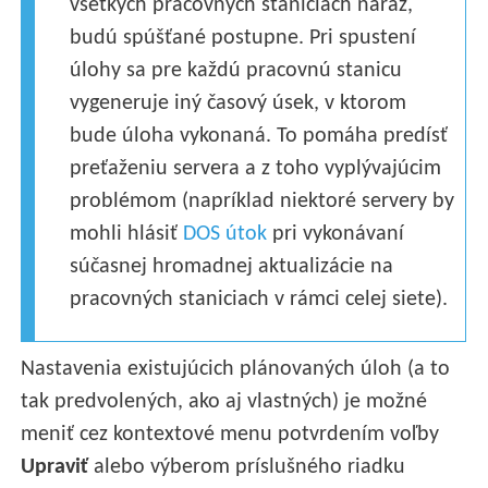
všetkých pracovných staniciach naraz,
budú spúšťané postupne. Pri spustení
úlohy sa pre každú pracovnú stanicu
vygeneruje iný časový úsek, v ktorom
bude úloha vykonaná. To pomáha predísť
preťaženiu servera a z toho vyplývajúcim
problémom (napríklad niektoré servery by
mohli hlásiť
DOS útok
pri vykonávaní
súčasnej hromadnej aktualizácie na
pracovných staniciach v rámci celej siete).
Nastavenia existujúcich plánovaných úloh (a to
tak predvolených, ako aj vlastných) je možné
meniť cez kontextové menu potvrdením voľby
Upraviť
alebo výberom príslušného riadku