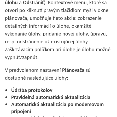
úlohu
a
Odstrániť
). Kontextové menu, ktoré sa
otvorí po kliknutí pravým tlačidlom myši v okne
plánovača, umožňuje tieto akcie: zobrazenie
detailných informácií o úlohe, okamžité
vykonanie úlohy, pridanie novej úlohy, úpravu,
resp. odstránenie už existujúcej úlohy.
Zaškrtávacím políčkom pri úlohe je úlohu možné
vypnúť/zapnúť.
V predvolenom nastavení
Plánovača
sú
dostupné nasledujúce úlohy:
Údržba protokolov
Pravidelná automatická aktualizácia
Automatická aktualizácia po modemovom
pripojení