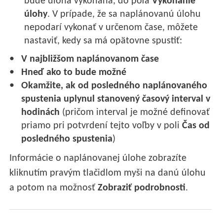
bude úloha vykonaná, do poľa
Vykonanie
úlohy
. V prípade, že sa naplánovanú úlohu
nepodarí vykonať v určenom čase, môžete
nastaviť, kedy sa má opätovne spustiť:
V najbližšom naplánovanom čase
Hneď ako to bude možné
Okamžite, ak od posledného naplánovaného
spustenia uplynul stanovený časový interval v
hodinách
(pričom interval je možné definovať
priamo pri potvrdení tejto voľby v poli
Čas od
posledného spustenia
)
Informácie o naplánovanej úlohe zobrazíte
kliknutím pravým tlačidlom myši na danú úlohu
a potom na možnosť
Zobraziť podrobnosti
.