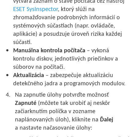
vytvára záznam o stave počítača cez nástroj
ESET SysInspector
, ktorý slúži na
zhromažďovanie podrobných informácií o
systémových súčastiach (napr. ovládače,
aplikácie) a posudzuje úroveň rizika každej
súčasti.
Manuálna kontrola počítača
– vykoná
kontrolu diskov, jednotlivých priečinkov a
súborov na počítači.
Aktualizácia
– zabezpečuje aktualizáciu
detekčného jadra a programových modulov.
Na zapnutie úlohy potvrďte možnosť
Zapnuté
(môžete tak urobiť aj neskôr
začiarknutím políčka v zozname
naplánovaných úloh), kliknite na
Ďalej
a nastavte načasovanie úlohy: