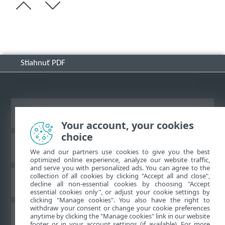
Stiahnuť PDF
Zobraziť stránku ako na počítači
Your account, your cookies
choice
Databáza znalostí ESET
We and our partners use cookies to give you the best
optimized online experience, analyze our website traffic,
and serve you with personalized ads. You can agree to the
collection of all cookies by clicking "Accept all and close",
ESET Fórum
decline all non-essential cookies by choosing "Accept
essential cookies only", or adjust your cookie settings by
clicking "Manage cookies". You also have the right to
withdraw your consent or change your cookie preferences
Technická podpora
anytime by clicking the "Manage cookies" link in our website
footer or in your account settings (if available). For more